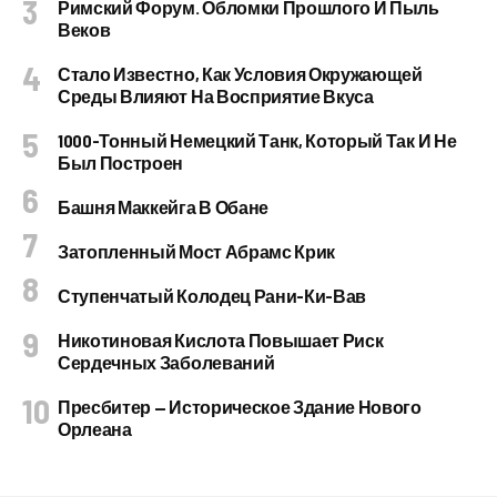
Римский Форум. Обломки Прошлого И Пыль
Веков
Стало Известно, Как Условия Окружающей
Среды Влияют На Восприятие Вкуса
1000-Тонный Немецкий Танк, Который Так И Не
Был Построен
Башня Маккейга В Обане
Затопленный Мост Абрамс Крик
Ступенчатый Колодец Рани-Ки-Вав
Никотиновая Кислота Повышает Риск
Сердечных Заболеваний
Пресбитер — Историческое Здание Нового
Орлеана