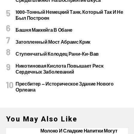
1000-Тонный Немецкий Танк, Который Так И Не
Был Построен
Башня Маккейга В Обане
Затопленный Мост Абрамс Крик
Ступенчатый Колодец Рани-Ки-Вав
Никотиновая Кислота Повышает Риск
Сердечных Заболеваний
Пресбитер — Историческое Здание Нового
Орлеана
You May Also Like
Молоко И Сладкие Напитки Могут