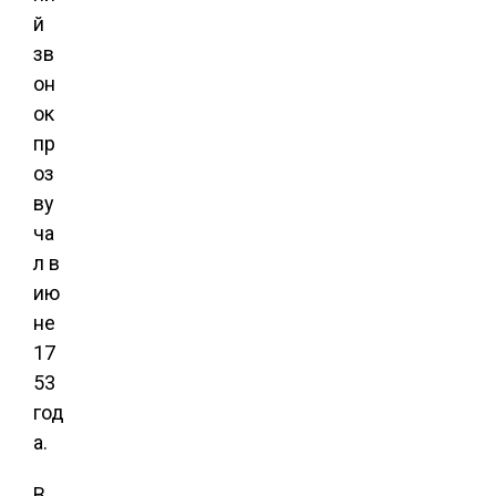
й
зв
он
ок
пр
оз
ву
ча
л в
ию
не
17
53
год
а.
В