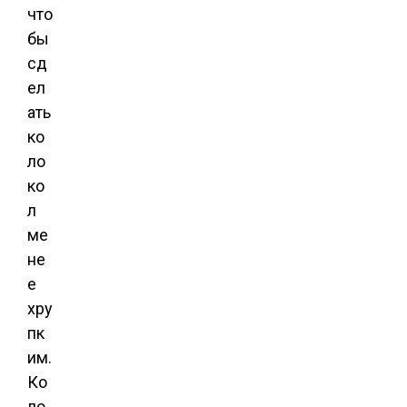
что
бы
сд
ел
ать
ко
ло
ко
л
ме
не
е
хру
пк
им.
Ко
ло