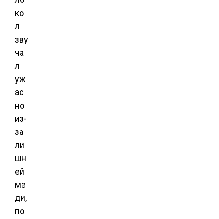
ко
л
зву
ча
л
уж
ас
но
из-
за
ли
шн
ей
ме
ди,
по