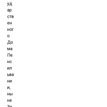
уд
ар
ств
ен
ног
о
До
ма
Пе
нс
ил
ьва
ни
и,
ны
не
За