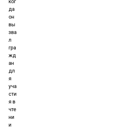
ког
да
он
вы
зва
л
гра
жд
ан
дл
я
уча
сти
я в
чте
ни
и