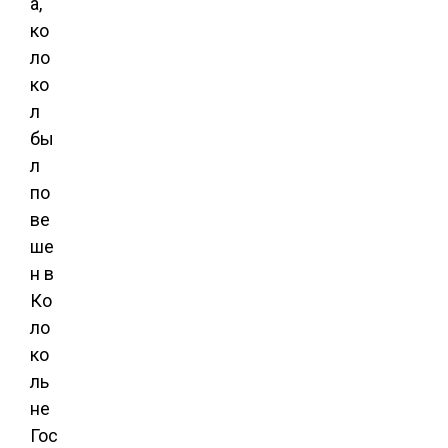
а,
ко
ло
ко
л
бы
л
по
ве
ше
н в
Ко
ло
ко
ль
не
Гос