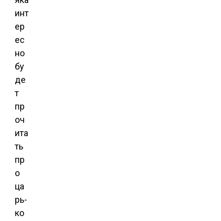
инт
ер
ес
но
бу
де
т
пр
оч
ита
ть
пр
о
ца
рь-
ко