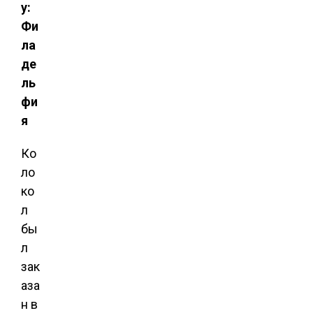
у:
Фи
ла
де
ль
фи
я
Ко
ло
ко
л
бы
л
зак
аза
н в