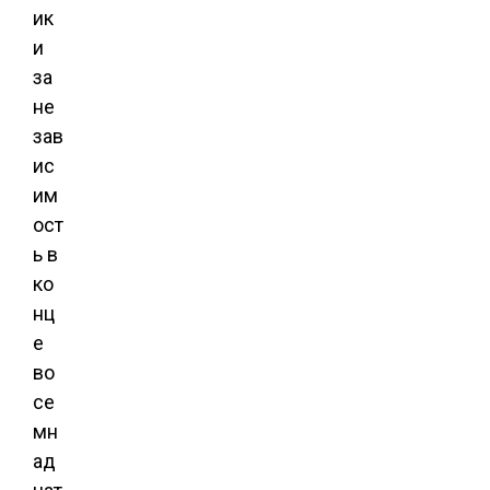
ик
и
за
не
зав
ис
им
ост
ь в
ко
нц
е
во
се
мн
ад