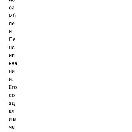
са
мб
ле
и
Пе
нс
ил
ьва
ни
и.
Его
со
зд
ал
и в
че