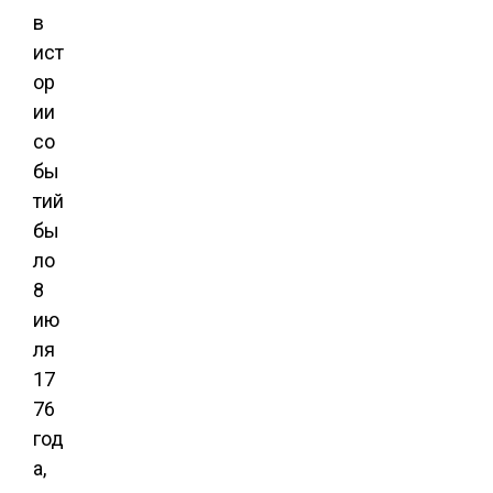
в
ист
ор
ии
со
бы
тий
бы
ло
8
ию
ля
17
76
год
а,