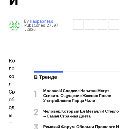
By
kaupapress
Published
27.07
.2026
Ко
ло
ко
В Тренде
л
Молоко И Сладкие Напитки Могут
Св
Снизить Ощущение Жжения После
об
Употребления Перца Чили
од
Человек, Который Ел Металл И Стекло
ы
— Самая Странная Диета
—
Римский Форум. Обломки Прошлого И