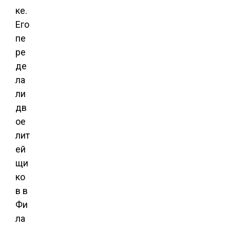
ке.
Его
пе
ре
де
ла
ли
дв
ое
лит
ей
щи
ко
в в
Фи
ла