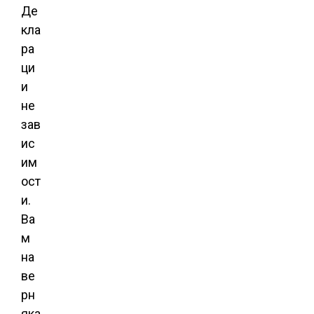
Де
кла
ра
ци
и
не
зав
ис
им
ост
и.
Ва
м
на
ве
рн
яка