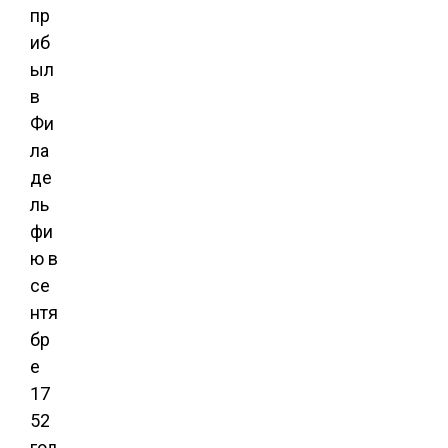
пр
иб
ыл
в
Фи
ла
де
ль
фи
ю в
се
нтя
бр
е
17
52
год