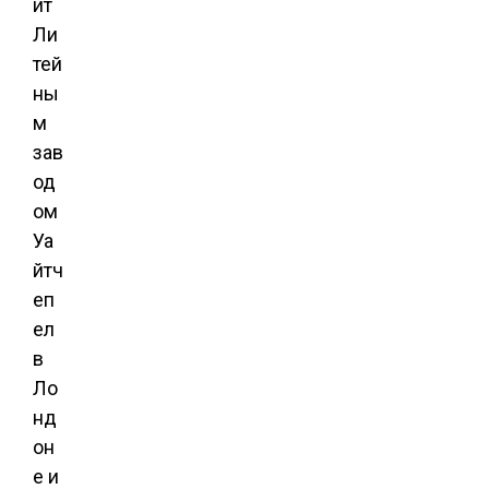
ит
Ли
тей
ны
м
зав
од
ом
Уа
йтч
еп
ел
в
Ло
нд
он
е и