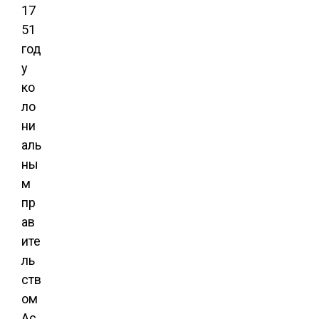
17
51
год
у
ко
ло
ни
аль
ны
м
пр
ав
ите
ль
ств
ом
Ас