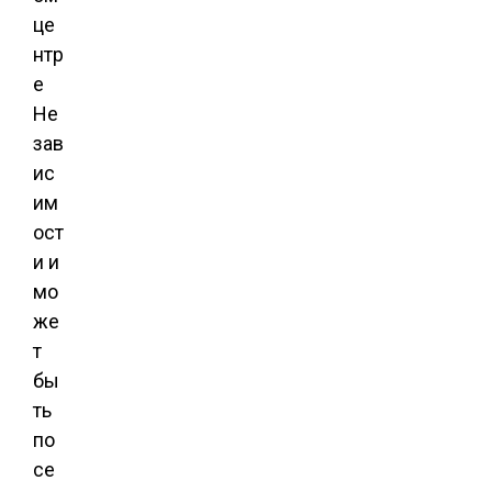
це
нтр
е
Не
зав
ис
им
ост
и и
мо
же
т
бы
ть
по
се