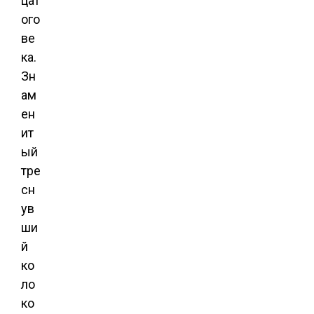
цат
ого
ве
ка.
Зн
ам
ен
ит
ый
тре
сн
ув
ши
й
ко
ло
ко