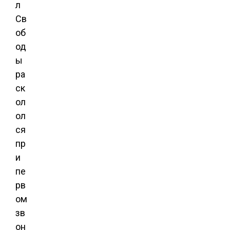
л
Св
об
од
ы
ра
ск
ол
ол
ся
пр
и
пе
рв
ом
зв
он