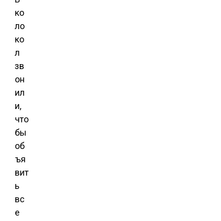
ко
ло
ко
л
зв
он
ил
и,
что
бы
об
ъя
вит
ь
вс
е