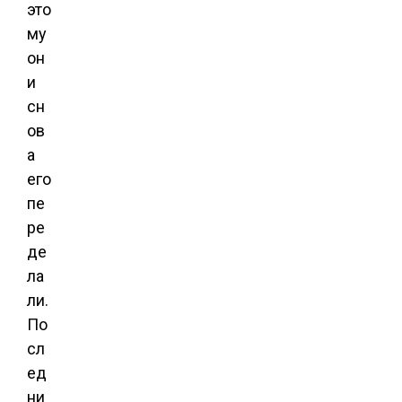
это
му
он
и
сн
ов
а
его
пе
ре
де
ла
ли.
По
сл
ед
ни