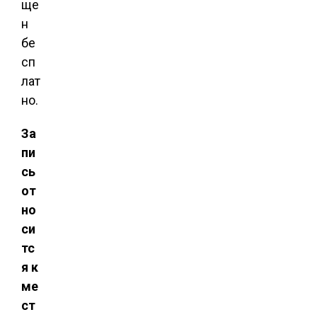
ще
н
бе
сп
лат
но.
За
пи
сь
от
но
си
тс
я к
ме
ст