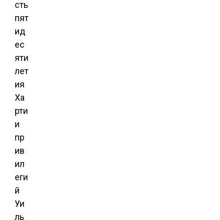
сть
пят
ид
ес
яти
лет
ия
Ха
рти
и
пр
ив
ил
еги
й
Уи
ль