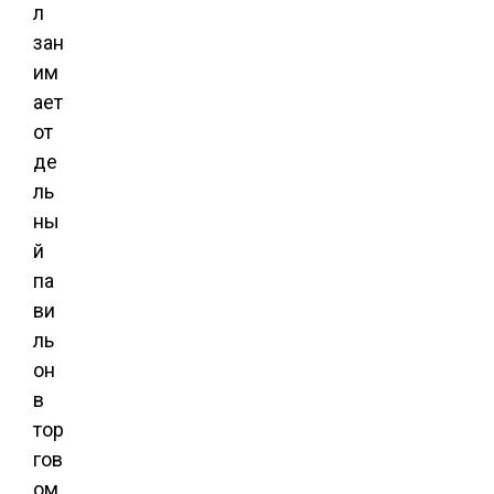
л
зан
им
ает
от
де
ль
ны
й
па
ви
ль
он
в
тор
гов
ом