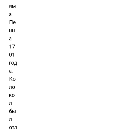
ям
а
Пе
нн
а
17
01
год
а.
Ко
ло
ко
л
бы
л
отл