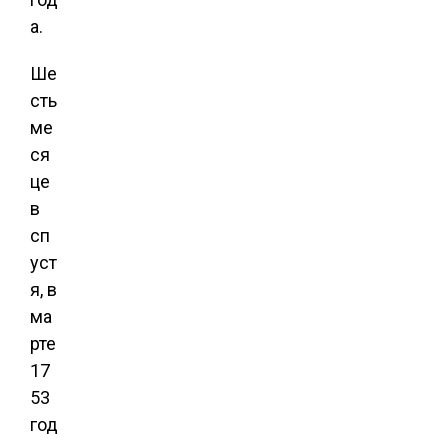
а.
Ше
сть
ме
ся
це
в
сп
уст
я, в
ма
рте
17
53
год