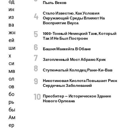
од
Пыль Веков
ин
Стало Известно, Как Условия
из
Окружающей Среды Влияют На
Восприятие Вкуса
ва
жн
1000-Тонный Немецкий Танк, Который
Так И Не Был Построен
ей
ши
Башня Маккейга В Обане
х
Затопленный Мост Абрамс Крик
си
Ступенчатый Колодец Рани-Ки-Вав
мв
ол
Никотиновая Кислота Повышает Риск
Сердечных Заболеваний
ов
бо
Пресбитер — Историческое Здание
Нового Орлеана
рь
бы
Ам
ер