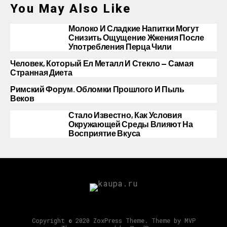
You May Also Like
Молоко И Сладкие Напитки Могут
Снизить Ощущение Жжения После
Употребления Перца Чили
Человек, Который Ел Металл И Стекло — Самая
Странная Диета
Римский Форум. Обломки Прошлого И Пыль
Веков
Стало Известно, Как Условия
Окружающей Среды Влияют На
Восприятие Вкуса
Copyright © 2020 ZoxPress Theme. Theme by MVP