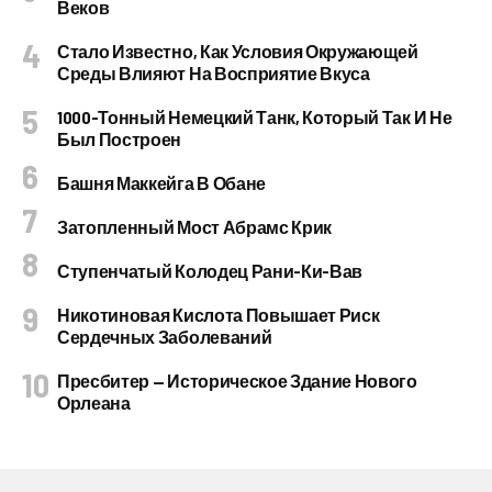
Веков
Стало Известно, Как Условия Окружающей
Среды Влияют На Восприятие Вкуса
1000-Тонный Немецкий Танк, Который Так И Не
Был Построен
Башня Маккейга В Обане
Затопленный Мост Абрамс Крик
Ступенчатый Колодец Рани-Ки-Вав
Никотиновая Кислота Повышает Риск
Сердечных Заболеваний
Пресбитер — Историческое Здание Нового
Орлеана