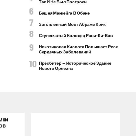
Так И Не Был Построен
Башня Маккейга В Обане
Затопленный Мост Абрамс Крик
Ступенчатый Колодец Рани-Ки-Вав
Никотиновая Кислота Повышает Риск
Сердечных Заболеваний
Пресбитер — Историческое Здание
Нового Орлеана
мки
ов