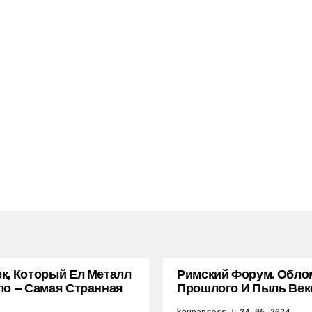
к, Который Ел Металл
Римский Форум. Обло
ло — Самая Странная
Прошлого И Пыль Век
kaupapress
24.06.2024