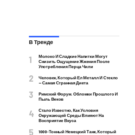
В Тренде
Молоко И Сладкие Напитки Могут
Снизить Ощущение Жжения После
Употребления Перца Чили
Человек, Который Ел Металл И Стекло
— Самая Странная Диета
Римский Форум. Обломки Прошлого И
Пыль Веков
Стало Известно, Как Условия
Окружающей Среды Влияют На
Восприятие Вкуса
1000-Тонный Немецкий Танк, Который