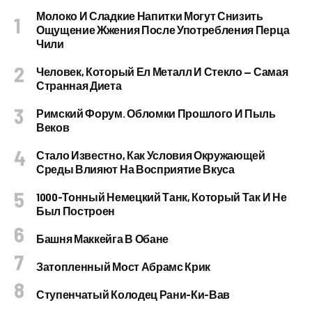
Молоко И Сладкие Напитки Могут Снизить
Ощущение Жжения После Употребления Перца
Чили
Человек, Который Ел Металл И Стекло — Самая
Странная Диета
Римский Форум. Обломки Прошлого И Пыль
Веков
Стало Известно, Как Условия Окружающей
Среды Влияют На Восприятие Вкуса
1000-Тонный Немецкий Танк, Который Так И Не
Был Построен
Башня Маккейга В Обане
Затопленный Мост Абрамс Крик
Ступенчатый Колодец Рани-Ки-Вав