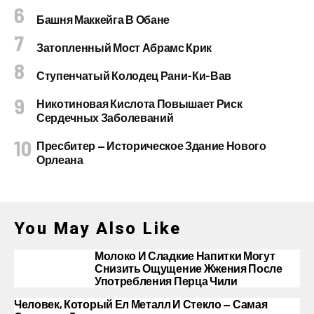
Башня Маккейга В Обане
Затопленный Мост Абрамс Крик
Ступенчатый Колодец Рани-Ки-Вав
Никотиновая Кислота Повышает Риск
Сердечных Заболеваний
Пресбитер — Историческое Здание Нового
Орлеана
You May Also Like
Молоко И Сладкие Напитки Могут
Снизить Ощущение Жжения После
Употребления Перца Чили
Человек, Который Ел Металл И Стекло — Самая