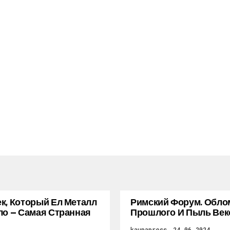
к, Который Ел Металл
Римский Форум. Обло
ло — Самая Странная
Прошлого И Пыль Век
kaupapress
24.06.2024