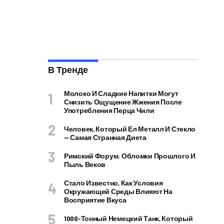
В Тренде
Молоко И Сладкие Напитки Могут
Снизить Ощущение Жжения После
Употребления Перца Чили
Человек, Который Ел Металл И Стекло
— Самая Странная Диета
Римский Форум. Обломки Прошлого И
Пыль Веков
Стало Известно, Как Условия
Окружающей Среды Влияют На
Восприятие Вкуса
1000-Тонный Немецкий Танк, Который