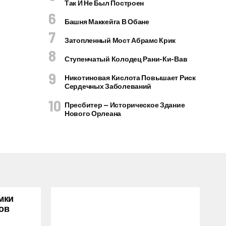
Так И Не Был Построен
Башня Маккейга В Обане
Затопленный Мост Абрамс Крик
Ступенчатый Колодец Рани-Ки-Вав
Никотиновая Кислота Повышает Риск
Сердечных Заболеваний
Пресбитер — Историческое Здание
Нового Орлеана
мки
ов