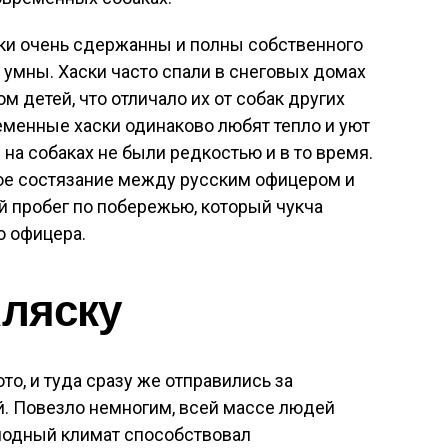
ски очень сдержанны и полны собственного
 умны. Хаски часто спали в снеговых домах
м детей, что отличало их от собак других
еменные хаски одинаково любят тепло и уют
и на собаках не были редкостью и в то время.
тое состязание между русским офицером и
й пробег по побережью, который чукча
о офицера.
Аляску
то, и туда сразу же отправились за
й. Повезло немногим, всей массе людей
олодный климат способствовал