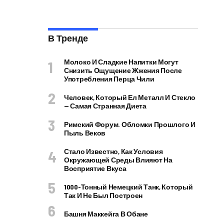
В Тренде
Молоко И Сладкие Напитки Могут
Снизить Ощущение Жжения После
Употребления Перца Чили
Человек, Который Ел Металл И Стекло
— Самая Странная Диета
Римский Форум. Обломки Прошлого И
Пыль Веков
Стало Известно, Как Условия
Окружающей Среды Влияют На
Восприятие Вкуса
1000-Тонный Немецкий Танк, Который
Так И Не Был Построен
Башня Маккейга В Обане