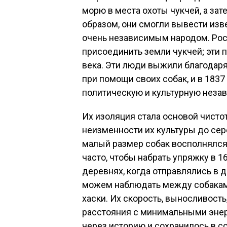
морю в места охоты чукчей, а зат
образом, они смогли вывести изв
очень независимым народом. Рос
присоединить земли чукчей; эти 
века. Эти люди выжили благодаря
при помощи своих собак, и в 183
политическую и культурную незав
Их изоляция стала основой чист
неизменности их культуры до сер
малый размер собак восполнялся
часто, чтобы набрать упряжку в 1
деревнях, когда отправлялись в 
можем наблюдать между собакам
хаски. Их скорость, выносливост
расстояния с минимальными энер
через историю и сохранилось в с