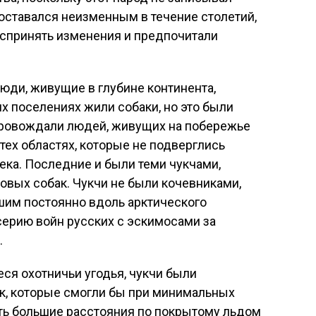
 оставался неизменным в течение столетий,
оспринять изменения и предпочитали
Люди, живущие в глубине континента,
их поселениях жили собаки, но это были
опровождали людей, живущих на побережье
в тех областях, которые не подверглись
ека. Последние и были теми чукчами,
овых собак. Чукчи не были кочевниками,
им постоянно вдоль арктического
серию войн русских с эскимосами за
.
я охотничьи угодья, чукчи были
к, которые смогли бы при минимальных
ть большие расстояния по покрытому льдом