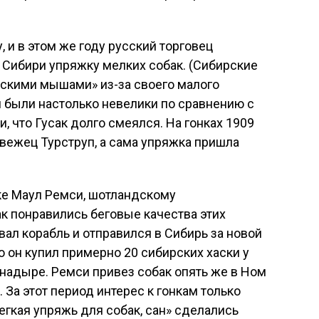
, и в этом же году русский торговец
 Сибири упряжку мелких собак. (Сибирские
рскими мышами» из-за своего малого
и были настолько невелики по сравнению с
 что Гусак долго смеялся. На гонках 1909
вежец Турструп, а сама упряжка пришла
е Маул Ремси, шотландскому
ак понравились беговые качества этих
вал корабль и отправился в Сибирь за новой
о он купил примерно 20 сибирских хаски у
надыре. Ремси привез собак опять же в Ном
За этот период интерес к гонкам только
егкая упряжь для собак, сан» сделались