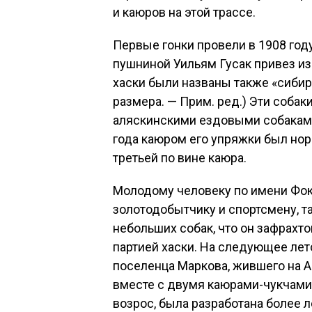
и каюров на этой трассе.
Первые гонки провели в 1908 году
пушниной Уильям Гусак привез из
хаски были названы также «сиби
размера. — Прим. ред.) Эти собак
аляскинскими ездовыми собаками,
года каюром его упряжки был нор
третьей по вине каюра.
Молодому человеку по имени Фок
золотодобытчику и спортсмену, т
небольших собак, что он зафрахто
партией хаски. На следующее лет
поселенца Маркова, жившего на А
вместе с двумя каюрами-чукчами. 
возрос, была разработана более л