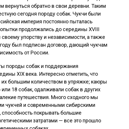
ем вернуться обратно в свои деревни. Таким
естную сегодня породу собак. Чукчи были
сийская империя постоянно пыталась
попытки продолжались до середины XVIII
 своему упорству и независимости, а также
7 году был подписан договор, дающий чукчам
исимость от России.
оты породы собак и поддержания
едины XIX века. Интересно отметить, что
 их большим количеством в упряжке; каюры
6 или 18 собак, одалживали собак в других
далекие путешествия. Много сходного мы
и чукчей и современными сибирскими
ь, способность покрывать большие
гетическими затратами — все это прошло
овременных собаках.