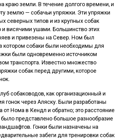
а краю земли. В течение долгого времени, и
эту землю — собачьи упряжки. Эти упряжки
х северных типов и из крупных собак
 и висячими ушами. Большинство этих
зяев и привезены на Север. Ном был
 в котором собаки были необходимы для
ряжки были одновременно источником
вом транспорта. Известно множество
ряжки собак перед другими, которое
нок.
Клуб собаководов, как организационный и
я гонок через Аляску. Были разработаны
а от Нома в Кендл и обратно; это расстояние
се было представлено большое разнообразие
ландшафтов. Гонки были назначены на
едварительные забеги для тренировки собак