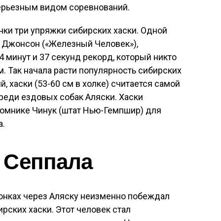
 серьезным видом соревнований.
нки три упряжки сибирских хаски. Одной
 Джонсон («Железный Человек»),
4 минут и 37 секунд рекорд, который никто
м. Так начала расти популярность сибирских
й, хаски (53-60 см в холке) считается самой
реди ездовых собак Аляски. Хаски
томнике Чинук (штат Нью-Гемпшир) для
а.
 Сеппала
 гонках через Аляску неизменно побеждал
рских хаски. Этот человек стал