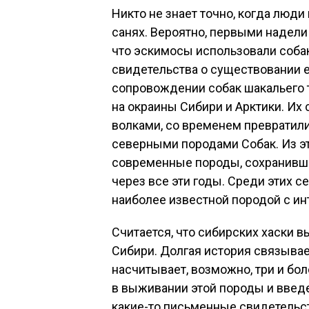
Никто не знает точно, когда люд
санях. Вероятно, первыми надели
что эскимосы использовали собак
свидетельства о существовании е
сопровождении собак шакальего 
на окраины Сибири и Арктики. И
волками, со временем превратили
северными породами Собак. Из эт
современные породы, сохранивш
через все эти годы. Среди этих 
наиболее известной породой с ин
Считается, что сибирских хаски 
Сибири. Долгая история связывае
насчитывает, возможно, три и бо
в выживании этой породы и введе
какие-то письменные свидетельст