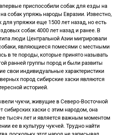
и впервые приспособили собак для езды на
 на собак упряжь народы Евразии. Известно,
 для упряжки еще 1500 лет назад, но есть
здовых собак 4000 лет назад и ранее. В
типа люди Центральной Азии мигрировали
х собаки, являющиеся помесями с местными
сь в те породы, которые принято называть
ой ранней группы пород и были развиты
ие свои индивидуальные характеристики
северных пород сибирские хаски являются
тересной историей.
вывели чукчи, живущие в Северо-Восточной
т сибирских хаски с этим народом, она
лее тысяч лет и является важным моментом
нии ее в культуру чукчей. Трудно найти
ва, поскольку этот народ не записывал