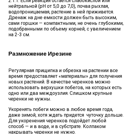
2:1:1. Если реакция остается слабокислой или
нейтральной (рН от 5,0 до 7,0), почва рыхлая,
водопроницаемая, растение в ней приживется.
Дренаж на дне емкости должен быть высоким,
сами горшки — компактными, не очень глубокими,
подобранными по объему корней, с увеличением
на 2-3 см.
Размножение Ирезине
Регулярная прищипка и обрезка на растении все
время предоставляет «материалы» для получения
новых растений. В качестве черенков можно
использовать верхушки побегов, на которых есть
одно или два междоузлия. Слишком крупные
черенки не нужны.
Укоренять побеги можно в любое время года,
даже зимой, хотя ждать придется чуточку дольше.
Для укоренения черенков подойдет любой
способ — и в воде, и в субстрате. Колпаком
накрывать черенки не нужно.