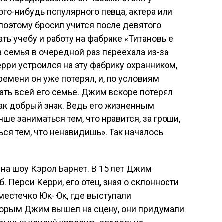
ого-нибудь популярного певца, актера или
поэтому бросил учится после девятого
ть учебу и работу на фабрике «Титановые
а семья в очередной раз переехала из-за
ри устроился на эту фабрику охранником,
времени он уже потерял, и, по условиям
тать всей его семье. Джим вскоре потерял
как добрый знак. Ведь его жизненным
е заниматься тем, что нравится, за гроши,
ся тем, что ненавидишь». Так началось
 на шоу Кэрол Барнет. В 15 лет Джим
 Перси Керри, его отец, зная о склонности
 местечко Юк-Юк, где выступали
торым Джим вышел на сцену, они придумали