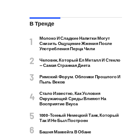
В Тренде
Молоко И Сладкие Напитки Могут
Снизить Ощущение Жжения После
Употребления Перца Чили
Человек, Который Ел Металл И Стекло
— Самая Странная Диета
Римский Форум. Обломки Прошлого И
Пыль Веков
Стало Известно, Как Условия
Окружающей Среды Влияют На
Восприятие Вкуса
1000-Тонный Немецкий Танк, Который
Так И Не Был Построен
Башня Маккейга В Обане