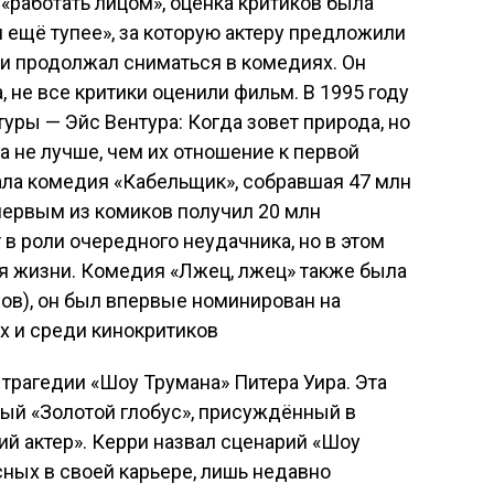
работать лицом», оценка критиков была
и ещё тупее», за которую актеру предложили
и продолжал сниматься в комедиях. Он
 не все критики оценили фильм. В 1995 году
уры — Эйс Вентура: Когда зовет природа, но
а не лучше, чем их отношение к первой
ала комедия «Кабельщик», собравшая 47 млн
 первым из комиков получил 20 млн
в роли очередного неудачника, но в этом
я жизни. Комедия «Лжец, лжец» также была
ров), он был впервые номинирован на
х и среди кинокритиков
трагедии «Шоу Трумана» Питера Уира. Эта
ый «Золотой глобус», присуждённый в
й актер». Керри назвал сценарий «Шоу
ных в своей карьере, лишь недавно