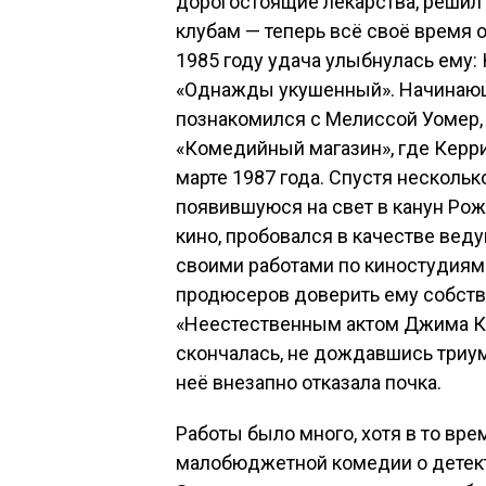
дорогостоящие лекарства, решил
клубам — теперь всё своё время 
1985 году удача улыбнулась ему:
«Однажды укушенный». Начинающ
познакомился с Мелиссой Уомер, 
«Комедийный магазин», где Керри
марте 1987 года. Спустя несколь
появившуюся на свет в канун Ро
кино, пробовался в качестве веду
своими работами по киностудиям.
продюсеров доверить ему собстве
«Неестественным актом Джима Кер
скончалась, не дождавшись триумф
неё внезапно отказала почка.
Работы было много, хотя в то вр
малобюджетной комедии о детек