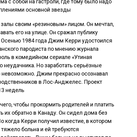
 с собой на гастроли, где тому было надо
уплениями основной звезды
е залы своим «резиновым» лицом. Он мечтал,
авать его на улице. Он сражал публику
 Осенью 1984 года Джим Керри удостоился
анского пародиста по мнению журнала
 роль в комедийном сериале «Утиная
го неудачника. Но заработать серьёзные
о невозможно. Джим прекрасно осознавал
 родственников в Лос-Анджелес. Проект
13 недель
чего, чтобы прокормить родителей и платить
ь их обратно в Канаду. Он сидел дома без
о когда Керри получил известие, в котором
) тяжело больна и ей требуются