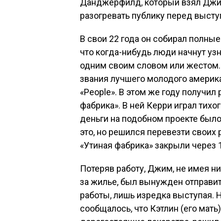
Данджерфилд, который взял Джима
разогревать публику перед выст
В свои 22 года он собирал полны
что когда-нибудь люди начнут узн
одним своим словом или жестом.
звания лучшего молодого америк
«People». В этом же году получил
фабрика». В ней Керри играл тихо
деньги на подобном проекте был
это, но решился перевезти своих
«Утиная фабрика» закрыли через 
Потеряв работу, Джим, не имея ни
за жилье, был вынужден отправит
работы, лишь изредка выступая. Н
сообщалось, что Кэтлин (его мать