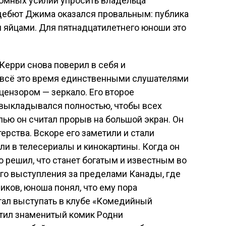
ромных усилий упросить владельца
дебют Джима оказался провальным: публика
и яйцами. Для пятнадцатилетнего юноши это
Керри снова поверил в себя и
 всё это время единственными слушателями
цензором — зеркало. Его второе
выкладывался полностью, чтобы всех
лью он считал прорыв на большой экран. Он
терства. Вскоре его заметили и стали
ли в телесериалы и кинокартины. Когда он
о решил, что станет богатым и известным во
го выступления за пределами Канады, где
иков, юноша понял, что ему пора
стал выступать в клубе «Комедийный
етил знаменитый комик Родни