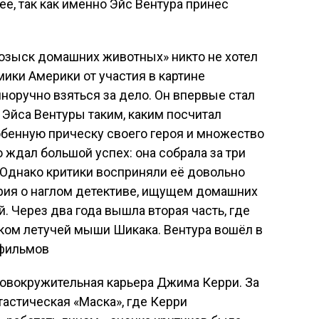
е, так как именно Эйс Вентура принес
Розыск домашних животных» никто не хотел
мики Америки от участия в картине
оручно взяться за дело. Он впервые стал
Эйса Вентуры таким, каким посчитал
бенную прическу своего героя и множество
 ждал большой успех: она собрала за три
 Однако критики восприняли её довольно
ория о наглом детективе, ищущем домашних
. Через два года вышла вторая часть, где
ком летучей мыши Шикака. Вентура вошёл в
фильмов
ловокружительная карьера Джима Керри. За
астическая «Маска», где Керри