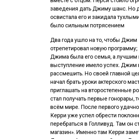
вместе с отцом. Перси стоило ог
заведения дать Джиму шанс. Но 
освистала его и закидала тухлым
было сильным потрясением
Два года ушло на то, чтобы Джим 
отрепетировал новую программу;
Джима была его семья, а лучшим 
выступление имело успех. Джим 
рассмешить. Но своей главной це
начал брать уроки актерского мас
приглашать на второстепенные ро
стал получать первые гонорары, т
всём мире. После первого удачно
Керри уже успел обрести поклонн
перебраться в Голливуд. Там он 
магазин». Именно там Керри зам