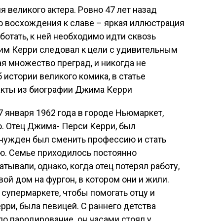
я великого актера. Ровно 47 лет назад
о восхождения к славе – яркая иллюстрация
аботать, к ней необходимо идти сквозь
жим Керри следовал к цели с удивительным
я множество преград, и никогда не
 истории великого комика, в статье
кты из биографии Джима Керри
января 1962 года в городе Ньюмаркет,
. Отец Джима- Перси Керри, был
нужден был сменить профессию и стать
ью. Семье приходилось постоянно
тывали, однако, когда отец потерял работу,
ой дом на фургон, в котором они и жили.
 супермаркете, чтобы помогать отцу и
рри, была певицей. С раннего детства
 пародирование. он часами стоял у