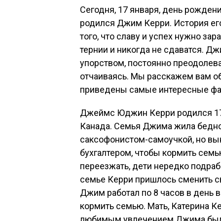
Сегодня, 17 января, день рождени
родился Джим Керри. История ег
того, что славу и успех нужно зар
тернии и никогда не сдаватся. Д
упорством, постоянно преодолева
отчаиваясь. Мы расскажем вам об
приведены самые интересные фа
Джеймс Юджин Керри родился 17 
Канада. Семья Джима жила бедно
саксофонистом-самоучкой, но вы
бухгалтером, чтобы кормить сем
переезжать, дети нередко подраба
семье Керри пришлось сменить св
Джим работал по 8 часов в день в
кормить семью. Мать, Катерина Ке
любимым увлечением Джима было