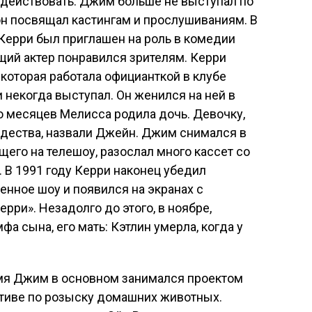
 действовать. Джим больше не выступал по
он посвящал кастингам и прослушиваниям. В
 Керри был приглашен на роль в комедии
ий актер понравился зрителям. Керри
которая работала официанткой в клубе
 некогда выступал. Он женился на ней в
ко месяцев Мелисса родила дочь. Девочку,
ждества, назвали Джейн. Джим снимался в
щего на телешоу, разослал много кассет со
 В 1991 году Керри наконец убедил
нное шоу и появился на экранах с
ри». Незадолго до этого, в ноябре,
а сына, его мать: Кэтлин умерла, когда у
емя Джим в основном занимался проектом
тиве по розыску домашних животных.