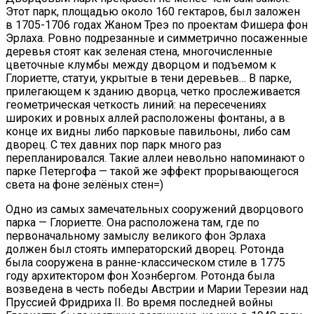
Этот парк, площадью около 160 гектаров, был заложен
в 1705-1706 годах Жаном Треэ по проектам Фишера фон
Эрлаха. Ровно подрезанные и симметрично посаженные
деревья стоят как зеленая стена, многочисленные
цветочные клумбы между дворцом и подъемом к
Глориетте, статуи, укрытые в тени деревьев… В парке,
прилегающем к зданию дворца, четко прослеживается
геометрическая четкость линий: на пересечениях
широких и ровных аллей расположены фонтаны, а в
конце их видны либо парковые павильоны, либо сам
дворец. С тех давних пор парк много раз
перепланировался. Такие аллеи невольно напоминают о
парке Петергофа — такой же эффект прорывающегося
света на фоне зелёных стен=)
Одно из самых замечательных сооружений дворцового
парка — Глориетте. Она расположена там, где по
первоначальному замыслу великого фон Эрлаха
должен был стоять императорский дворец. Ротонда
была сооружена в ранне-классическом стиле в 1775
году архитектором фон Хоэнбергом. Ротонда была
возведена в честь победы Австрии и Марии Терезии над
Пруссией Фридриха II. Во время последней войны