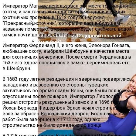
Император Маттиас использовал эти места только для
охоты, и как гласит легенда, во время одной из своих
охотничьих прогулок в 1612 году обнаружил
“Прекрасный источник”, который и даст в будущем
название поместью, а кроме того будет снабжать водой
замок почти до конца XVIII века.
Как Заниматься Оздоровительной
Ходьбой?
Император Фердинанд II, и его жена, Элеонора Гонзага,
Рецепты Пасхальных Куличей На Соде
любившие охоту, выбрали Шёнбрунн в качестве места
для охотничьих вечеринок. После смерти Фердинанда в
1637 его вдова поселилась в замке, переименовав его
в Шёнбрунн.
В 1683 году летняя резиденция и зверинец подверглись
нападению и разорению со стороны турецких
захватчиков во время осады Вены, они были полностью
опустошены после пожаров. Император Леопольд I
решил отстроить разрушенный замок и в 1696 году
Йохан Бернард Фишер фон Эрлах начал строительство,
взяв за образец Версальский дворец. Большая часть
работ была завершена к 1713 году, однако
строительство не было доведено до конца.
В 1728 году император Карл VI приобрёл
Шёнбрунн
,