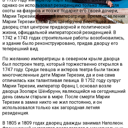
однако он использовал резиденцию только лишь для
охоты на фазанов и позже подарил его своей дочери,
Марии Терезии, будущей императрице. Время правления
Марии Терезии стало для Шёнбрунна блестящей эпохой,
ИНЬ-ЙОГА. Что Это Такое?
дворец стал центром придворной и политической
Вареники На Соде — Лучшие Рецепты
жизни, официальной императорской резиденцией. В
Шанкха Пракшалана — Йогическая
1742 и 1743 годах строительные работы возобновились,
Практика Очищения Кишечника
и здание было реконструировано, придав дворцу его
теперешний вид.
По желанию императрицы в северном крыле дворца
был построен театр, который торжественно открылся в
1747 году. Среди певцов и актеров театра были также
многочисленные дети Марии Терезии, да и она сама
отличилась как талантливая певица. В 1752 году супруг
Марии Терезии, император Франц I, основал возле
дворца Зоопарк Шёнбрунн, являющийся на сегодняшний
день самым старым в мире. После смерти Марии
Терезии в замке никто не жил постоянно, и он
использовался только как загородная летняя
резиденция.
В 1805 и 1809 годах дворец дважды занимал Наполеон.