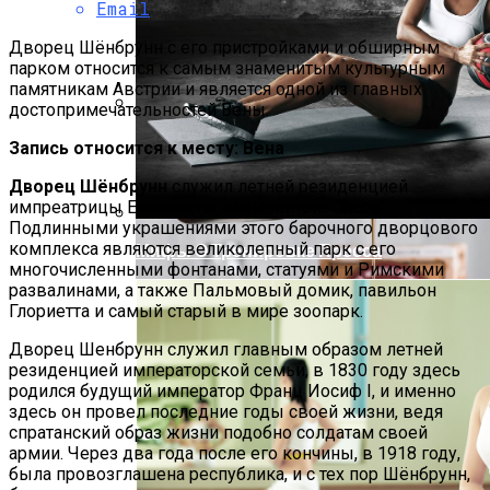
Email
Дворец Шёнбрунн с его пристройками и обширным
парком относится к самым знаменитым культурным
памятникам Австрии и является одной из главных
достопримечательностей Вены.
Как Готовить Ирландский Содовый
Запись относится к месту: Вена
Хлеб: Классические Рецепты
Дворец Шёнбрунн
служил летней резиденцией
импреатрицы Елизаветы, знаменитой “Сисси”.
Подлинными украшениями этого барочного дворцового
комплекса являются великолепный парк с его
Мифы О Тренировке Пресса
многочисленными фонтанами, статуями и Римскими
развалинами, а также Пальмовый домик, павильон
Глориетта и самый старый в мире зоопарк.
Дворец Шенбрунн служил главным образом летней
резиденцией императорской семьи, в 1830 году здесь
родился будущий император Франц Иосиф I, и именно
здесь он провел последние годы своей жизни, ведя
спратанский образ жизни подобно солдатам своей
армии. Через два года после его кончины, в 1918 году,
была провозглашена республика, и с тех пор Шёнбрунн,