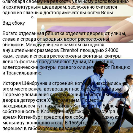
благодаря своему на редкость удачному расположению
и архитектурным шедеврам, заслуженно считается
одной из главных достопримечательностей Вены.
Вид сбоку
Как Приготовить Американские
Панкейки С Содой Дома
Богато отделанная решетка отделяет дворец от улицы,
слева и справа от входных ворот расположены
обелиски. Между улицей и замком находится
внушительных размеров Ehrenhof площадью 24000
Йога Для Похудения
кв.м., слева и справа расположены фонтаны: фигуры
Рецепт Добавления Соды В Печень
левого фонтана представляют Дунай, Инн и Эннс,
Для Мягкости
аллегорические фигуры правого олицетворяют Галицию
и Трансильванию.
История Шёнбрунна и строений, которые находились на
этом месте ранее, возвращает нас к средневековью.
Первые упоминания о сооружении на месте нынешнего
дворца датируются XIV столетием. Поместье,
находившееся тут, называлось Каттенбург и было
собственностью Клостернойбургского монастыря. На то
время Каттенбург представлял собой дом, водяную
мельницу, конюшню и сад. В 1569 году Каттенбург
перешел в габсбургские владения.