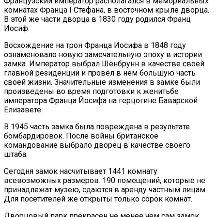
Французский император располагался в мемориальных
комнатах Франца I Стефана, в восточном крыле дворца.
В этой же части дворца в 1830 году родился Франц
Иосиф.
Восхождение на трон Франца Иосифа в 1848 году
ознаменовало новую замечательную эпоху в истории
замка. Император выбрал Шёнбрунн в качестве своей
главной резиденции и провёл в нем большую часть
своей жизни. Значительные изменения в замке были
произведены во время подготовки к женитьбе
императора Франца Йосифа на герцогине Баварской
Елизавете.
В 1945 часть замка была повреждена в результате
бомбардировок. После войны британское
командование выбрало дворец в качестве своего
штаба.
Сегодня замок насчитывает 1441 комнату
всевозможных размеров. 190 помещений, которые не
принадлежат музею, сдаются в аренду частным лицам.
Для посетителей же открыты только сорок комнат.
Дворцовый парк прекрасен не менее чем сам замок.