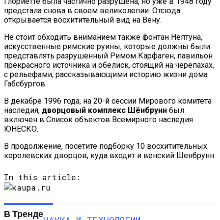
Глориетте была частично разрушена, но уже в 1948 году
предстала снова в своем великолепии. Отсюда
открывается восхитительный вид на Вену.
Не стоит обходить вниманием также фонтан Нептуна,
искусственные римские руины, которые должны были
представлять разрушенный Римом Карфаген, павильон
прекрасного источника и обелиск, стоящий на черепахах,
с рельефами, рассказывающими историю жизни дома
Габсбургов.
В декабре 1996 года, на 20-й сессии Мирового комитета
наследия,
дворцовый комплекс Шёнбрунн
был
включен в Список объектов Всемирного наследия
ЮНЕСКО.
В продолжение, посетите подборку 10 восхитительных
королевских дворцов, куда входит и венский Шенбрунн.
In this article:
В Тренде
НАУКА И ТЕХНОЛОГИИ