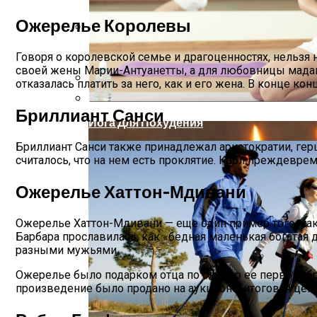
Ожерелье Королевы
Как Приготовить Американские Панкейк
Говоря о королевской семье и драгоценностях, нельзя
своей жены Марии-Антуанетты, а для любовницы мадам 
отказалась платить за него, как и его жена. В конце к
Рецепт Добавления Соды В Печень Для 
Бриллиант Санси
Йога Для Похудения
Бриллиант Санси также принадлежал аристократии, гер
считалось, что на нем есть проклятие. Карл преждевре
Ожерелье Хаттон-Мдивани
Ожерелье Хаттон-Мдивани — еще один пример того, как
Барбара прославилась, как «бедная маленькая богатая 
разными мужьями.
Ожерелье было подарком отца по случаю ее первого бр
произведение было продано на аукционе, итоговая цен