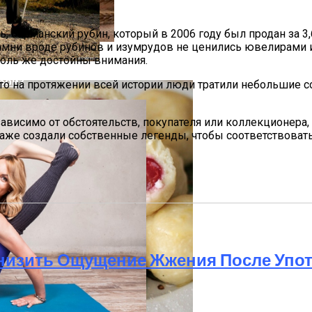
 бирманский рубин, который в 2006 году был продан за 3,
амни вроде рубинов и изумрудов не ценились ювелирами и
толь же достойны внимания.
бой?
о на протяжении всей истории люди тратили небольшие со
ависимо от обстоятельств, покупателя или коллекционера
даже создали собственные легенды, чтобы соответствова
Снизить Ощущение Жжения После Упо