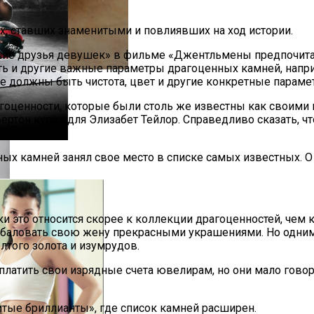
х, ставших знаменитыми и повлиявших на ход истории.
ие друзья девушек» в фильме «Джентльмены предпочитают
есть и другие важные параметры драгоценных камней, напр
нее должны быть чистота, цвет и другие конкретные параме
: Классические Рецепты
оценности, которые были столь же известны как своими 
ертон купил для Элизабет Тейлор. Справедливо сказать, чт
ых камней занял свое место в списке самых известных. О 
 это относится скорее к коллекции драгоценностей, чем к
баловать свою жену прекрасными украшениями. Но одним 
елтого золота и изумрудов.
платить свои изрядные счета ювелирам, но они мало говор
тые бриллианты», где список камней расширен.