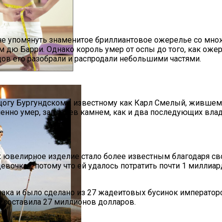
и С Содой Дома
 не упомянуть знаменитое бриллиантовое ожерелье со множ
дю Барри. Однако король умер от оспы до того, как ожер
онцов его разобрали и распродали небольшими частями.
Мягкости
цогу Бургундскому, известному как Карл Смелый, жившем
менно умер, завладев камнем, как и два последующих вла
 ювелирное изделие стало более известным благодаря сво
девочка», потому что ей удалось потратить почти 1 милли
ака и было сделано из 27 жадеитовых бусинок императорск
а составила 27 миллионов долларов.