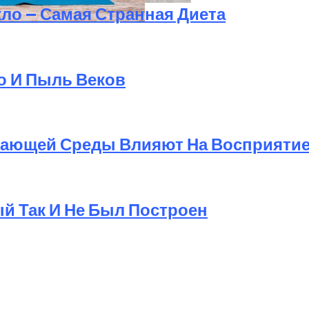
кло — Самая Странная Диета
тика Очищения Кишечника
о И Пыль Веков
ужающей Среды Влияют На Восприятие
ый Так И Не Был Построен