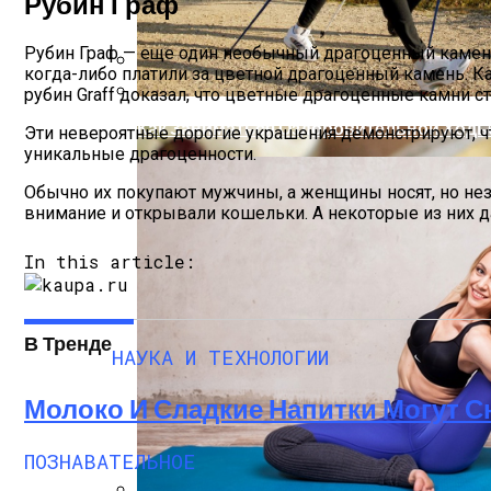
Рубин Граф
Рубин Граф — еще один необычный драгоценный камень,
когда-либо платили за цветной драгоценный камень. К
рубин Graff доказал, что цветные драгоценные камни с
Рецепты Пасхальных Куличей На Соде
Как Заниматься Оздоровительной Ходь
Эти невероятные дорогие украшения демонстрируют, чт
уникальные драгоценности.
Обычно их покупают мужчины, а женщины носят, но нез
внимание и открывали кошельки. А некоторые из них 
In this article:
В Тренде
НАУКА И ТЕХНОЛОГИИ
Молоко И Сладкие Напитки Могут 
ПОЗНАВАТЕЛЬНОЕ