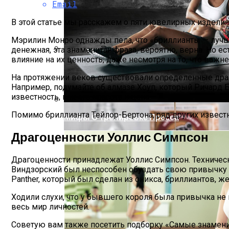
Email
В этой статье мы расскажем о пяти ювелирных изделия
Мэрилин Монро однажды пела, что «бриллианты — лучш
денежная, эта знаменитая фраза, вероятно, верна. Но 
влияние на их ценность, даже несмотря на то, что важ
Как Готовить Ирландский Содовый Хлеб
На протяжении веков существовали определенные драг
Например, подумайте об алмазе Хоуп, который Ричард Б
известность, как его красота и цена.
Помимо бриллианта Тейлор-Бертона, ряд других известн
Мифы О Тренировке Пресса
Драгоценности Уоллис Симпсон
Драгоценности принадлежат Уоллис Симпсон. Технически
Виндзорский был неспособен обуздать свою привычку 
Panther, который был сделан из оникса, бриллиантов, ж
Ходили слухи, что у бывшего короля была привычка не 
весь мир личностей.
Советую вам также посетить подборку «Самые знамени