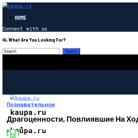
HOME
Connect with us
Hi, What Are You Looking For?
Познавательное
kaupa.ru
Драгоценности, Повлиявшие На Хо
ПОЗНАВАТЕЛЬНОЕ
kaupa.ru