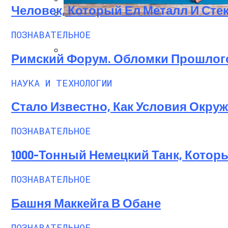
Человек, Который Ел Металл И Сте
Вареники На Соде — Лучшие Рецепты
ИНЬ-ЙОГА. Что Это Такое?
ПОЗНАВАТЕЛЬНОЕ
Шанкха Пракшалана — Йогическая Прак
Римский Форум. Обломки Прошлог
НАУКА И ТЕХНОЛОГИИ
Стало Известно, Как Условия Окр
ПОЗНАВАТЕЛЬНОЕ
1000-Тонный Немецкий Танк, Котор
ПОЗНАВАТЕЛЬНОЕ
Башня Маккейга В Обане
ПОЗНАВАТЕЛЬНОЕ