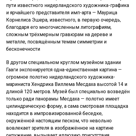
пути известного нидерландского художника-графика
и ярчайшего представителя имп-арта — Маурица
Корнелиса Эшера, известного, в первую очередь,
благодаря его многочисленным литографиям,
сложным трёхмерным гравюрам на дереве и
металле, посвящённым темам симметрии и
бесконечности
В другом специальном круглом музейном здании
Гааги экспонируется одна-единственная картина —
огромное полотно нидерландского художника-
мариниста Хендрика Виллема Месдаха высотой 14 и
длиной 120 метров. Музей был специально возведён
только ради панорамы Месдаха — полотно имеет
цилиндрическую форму, а сама смотровая площадка
находится в импровизированной беседке,
окружённой настоящим песком, что невольно
вовлекает зрителя в изображённое на картине
окружение, вызывает иллюзию присутствия