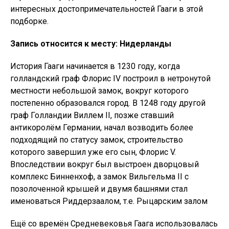
интересных достопримечательностей Гааги в этой
подборке.
Запись относится к месту: Нидерланды
История Гааги начинается в 1230 году, когда
голландский граф Флорис IV построил в нетронутой
местности небольшой замок, вокруг которого
постепенно образовался город. В 1248 году другой
граф Голландии Виллем II, позже ставший
антикоролём Германии, начал возводить более
подходящий по статусу замок, строительство
которого завершил уже его сын, Флорис V.
Впоследствии вокруг был выстроен дворцовый
комплекс Бинненхоф, а замок Вильгельма II с
позолоченной крышей и двумя башнями стал
именоваться Риддерзаалом, т.е. Рыцарским залом
Ещё со времён Средневековья Гаага использовалась