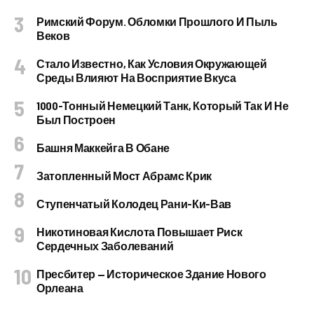
Римский Форум. Обломки Прошлого И Пыль
Веков
Стало Известно, Как Условия Окружающей
Среды Влияют На Восприятие Вкуса
1000-Тонный Немецкий Танк, Который Так И Не
Был Построен
Башня Маккейга В Обане
Затопленный Мост Абрамс Крик
Ступенчатый Колодец Рани-Ки-Вав
Никотиновая Кислота Повышает Риск
Сердечных Заболеваний
Пресбитер — Историческое Здание Нового
Орлеана