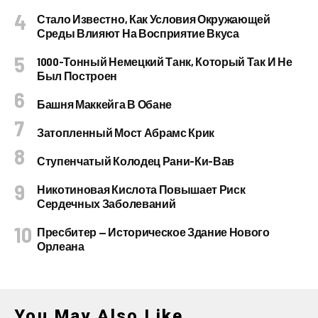
Стало Известно, Как Условия Окружающей
Среды Влияют На Восприятие Вкуса
1000-Тонный Немецкий Танк, Который Так И Не
Был Построен
Башня Маккейга В Обане
Затопленный Мост Абрамс Крик
Ступенчатый Колодец Рани-Ки-Вав
Никотиновая Кислота Повышает Риск
Сердечных Заболеваний
Пресбитер — Историческое Здание Нового
Орлеана
You May Also Like