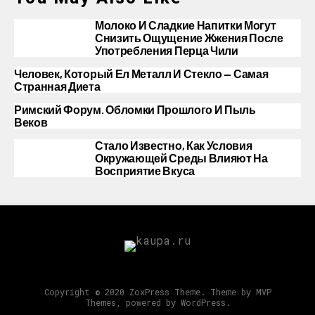
Молоко И Сладкие Напитки Могут
Снизить Ощущение Жжения После
Употребления Перца Чили
Человек, Который Ел Металл И Стекло — Самая
Странная Диета
Римский Форум. Обломки Прошлого И Пыль
Веков
Стало Известно, Как Условия
Окружающей Среды Влияют На
Восприятие Вкуса
Copyright © 2020 ZoxPress Theme. Theme by MVP
Themes, powered by WordPress.