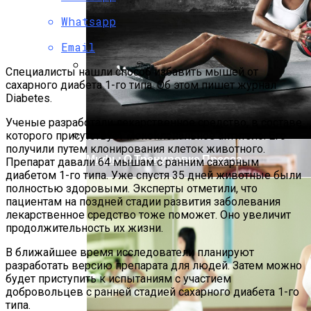
Whatsapp
Email
Специалисты нашли способ избавить мышей от
сахарного диабета 1-го типа. Об этом пишет журнал
Как Готовить Ирландский Содовый
Diabetes.
Хлеб: Классические Рецепты
Ученые разработали лекарственное средство, в составе
которого присутствует моноклональное антитело. Его
получили путем клонирования клеток животного.
Мифы О Тренировке Пресса
Препарат давали 64 мышам с ранним сахарным
диабетом 1-го типа. Уже спустя 35 дней животные были
полностью здоровыми. Эксперты отметили, что
пациентам на поздней стадии развития заболевания
лекарственное средство тоже поможет. Оно увеличит
продолжительность их жизни.
В ближайшее время исследователи планируют
разработать версию препарата для людей. Затем можно
будет приступить к испытаниям с участием
добровольцев с ранней стадией сахарного диабета 1-го
типа.