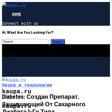
HOME
Connect with us
Hi, What Are You Looking For?
Наука и технологии
kaupa.ru
Diabetes: Создан Препарат,
Защищающий От Сахарного
ПОЗНАВАТЕЛЬНОЕ
kaupa.ru
Диабета 1-Го Типа