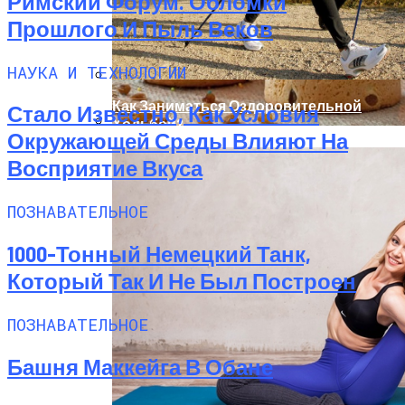
Римский Форум. Обломки
Прошлого И Пыль Веков
НАУКА И ТЕХНОЛОГИИ
Как Заниматься Оздоровительной
Стало Известно, Как Условия
Ходьбой?
Окружающей Среды Влияют На
Рецепты Пасхальных Куличей На Соде
Восприятие Вкуса
ПОЗНАВАТЕЛЬНОЕ
1000-Тонный Немецкий Танк,
Который Так И Не Был Построен
ПОЗНАВАТЕЛЬНОЕ
Башня Маккейга В Обане