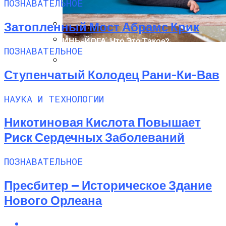
ПОЗНАВАТЕЛЬНОЕ
Затопленный Мост Абрамс Крик
ИНЬ-ЙОГА. Что Это Такое?
ПОЗНАВАТЕЛЬНОЕ
Вареники На Соде — Лучшие Рецепты
Шанкха Пракшалана — Йогическая
Практика Очищения Кишечника
Ступенчатый Колодец Рани-Ки-Вав
НАУКА И ТЕХНОЛОГИИ
Никотиновая Кислота Повышает
Риск Сердечных Заболеваний
ПОЗНАВАТЕЛЬНОЕ
Пресбитер — Историческое Здание
Нового Орлеана