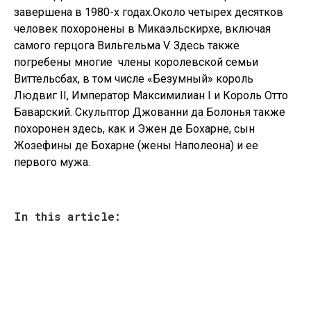
завершена в 1980-х годах.
Около четырех десятков
человек похоронены в Микаэльскирхе, включая
самого герцога Вильгельма V. Здесь также
погребены многие члены королевской семьи
Виттельсбах, в том числе «Безумный» король
Людвиг II, Император Максимилиан I и Король Отто
Баварский. Скульптор Джованни да Болонья также
похоронен здесь, как и Эжен де Бохарне, сын
Жозефины де Бохарне (жены Наполеона) и ее
первого мужа.
In this article: