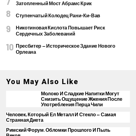
Затопленный Мост Абрамс Крик
Ступенчатый Колодец Рани-Ки-Вав
Никотиновая Кислота Повышает Риск
Сердечных Заболеваний
Пресбитер — Историческое Здание Нового
Орлеана
You May Also Like
Молоко И Сладкие Напитки Могут
Снизить Ощущение Жжения После
Употребления Перца Чили
Человек, Который Ел Металл И Стекло — Самая
Странная Диета
Римский Форум. Обломки Прошлого И Пыль
Веков