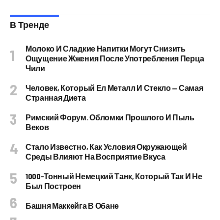
В Тренде
Молоко И Сладкие Напитки Могут Снизить
Ощущение Жжения После Употребления Перца
Чили
Человек, Который Ел Металл И Стекло — Самая
Странная Диета
Римский Форум. Обломки Прошлого И Пыль
Веков
Стало Известно, Как Условия Окружающей
Среды Влияют На Восприятие Вкуса
1000-Тонный Немецкий Танк, Который Так И Не
Был Построен
Башня Маккейга В Обане