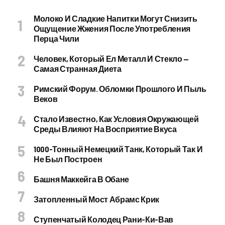
Молоко И Сладкие Напитки Могут Снизить
Ощущение Жжения После Употребления
Перца Чили
Человек, Который Ел Металл И Стекло —
Самая Странная Диета
Римский Форум. Обломки Прошлого И Пыль
Веков
Стало Известно, Как Условия Окружающей
Среды Влияют На Восприятие Вкуса
1000-Тонный Немецкий Танк, Который Так И
Не Был Построен
Башня Маккейга В Обане
Затопленный Мост Абрамс Крик
Ступенчатый Колодец Рани-Ки-Вав