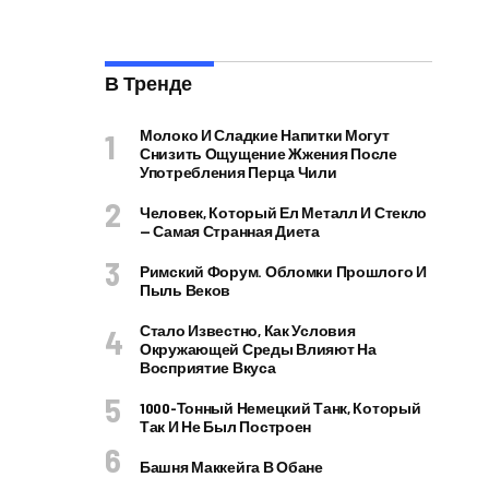
В Тренде
Молоко И Сладкие Напитки Могут
Снизить Ощущение Жжения После
Употребления Перца Чили
Человек, Который Ел Металл И Стекло
— Самая Странная Диета
Римский Форум. Обломки Прошлого И
Пыль Веков
Стало Известно, Как Условия
Окружающей Среды Влияют На
Восприятие Вкуса
1000-Тонный Немецкий Танк, Который
Так И Не Был Построен
Башня Маккейга В Обане