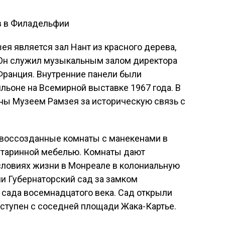
в в Филадельфии
я является зал Нант из красного дерева,
. Он служил музыкальным залом директора
Франция. Внутренние панели были
льоне на Всемирной выставке 1967 года. В
ны Музеем Рамзея за историческую связь с
 воссозданные комнаты с манекенами в
старинной мебелью. Комнаты дают
словиях жизни в Монреале в колониальную
и Губернаторский сад за замком
 сада восемнадцатого века. Сад открыли
оступен с соседней площади Жака-Картье.