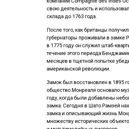
компании Compagnie des Indes Oc
свою деятельность и использовал
склада до 1763 года.
После того, как британцы получи
губернаторы проживали в замке Р
в 1775 году он служил штаб-квар
течение этого периода Бенджамин
месяцев в тщетной попытке убед
американской революции.
Замок был восстановлен в 1895 г
общество Монреаля основало муз
году, когда были добавлены неб
замка. Сегодня в Шато Рамзей н
замка и описывающий жизнь Монр
множеству исторических объекто
и мультимедийных дисплеев.