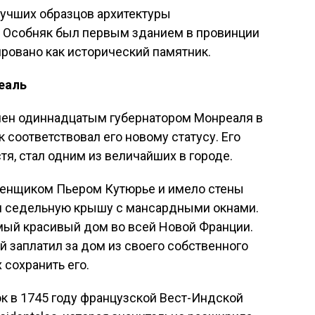
лучших образцов архитектуры
. Особняк был первым зданием в провинции
ровано как исторический памятник.
еаль
чен одиннадцатым губернатором Монреаля в
к соответствовал его новому статусу. Его
тя, стал одним из величайших в городе.
менщиком Пьером Кутюрье и имело стены
 и седельную крышу с мансардными окнами.
амый красивый дом во всей Новой Франции.
й заплатил за дом из своего собственного
 сохранить его.
к в 1745 году французской Вест-Индской