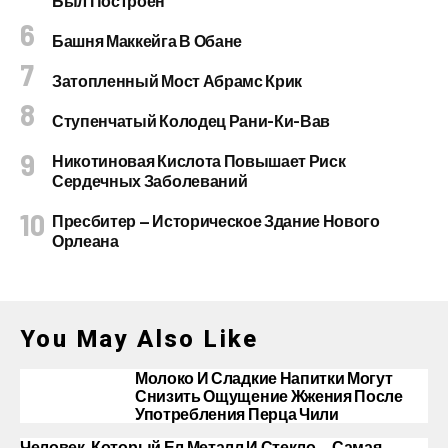
Был Построен
Башня Маккейга В Обане
Затопленный Мост Абрамс Крик
Ступенчатый Колодец Рани-Ки-Вав
Никотиновая Кислота Повышает Риск
Сердечных Заболеваний
Пресбитер — Историческое Здание Нового
Орлеана
You May Also Like
Молоко И Сладкие Напитки Могут
Снизить Ощущение Жжения После
Употребления Перца Чили
Человек, Который Ел Металл И Стекло — Самая