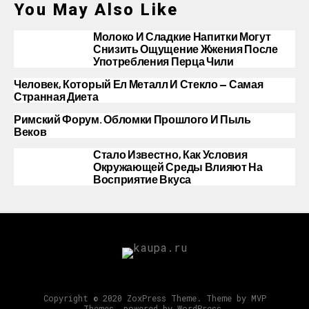
You May Also Like
Молоко И Сладкие Напитки Могут
Снизить Ощущение Жжения После
Употребления Перца Чили
Человек, Который Ел Металл И Стекло — Самая
Странная Диета
Римский Форум. Обломки Прошлого И Пыль
Веков
Стало Известно, Как Условия
Окружающей Среды Влияют На
Восприятие Вкуса
Copyright © 2020 ZoxPress Theme. Theme by MVP
Themes, powered by WordPress.