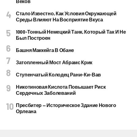
Веков
Стало Известно, Как Условия Окружающей
Среды Влияют На Восприятие Вкуса
1000-Тонный Немецкий Танк, Который Так И Не
Был Построен
Башня Маккейга В Обане
Затопленный Мост Абрамс Крик
Ступенчатый Колодец Рани-Ки-Вав
Никотиновая Кислота Повышает Риск
Сердечных Заболеваний
Пресбитер — Историческое Здание Нового
Орлеана