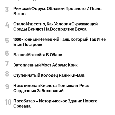
Римский Форум. Обломки Прошлого И Пыль
Веков
Стало Известно, Как Условия Окружающей
Среды Влияют На Восприятие Вкуса
1000-Тонный Немецкий Танк, Который Так И Не
Был Построен
Башня Маккейга В Обане
Затопленный Мост Абрамс Крик
Ступенчатый Колодец Рани-Ки-Вав
Никотиновая Кислота Повышает Риск
Сердечных Заболеваний
Пресбитер — Историческое Здание Нового
Орлеана