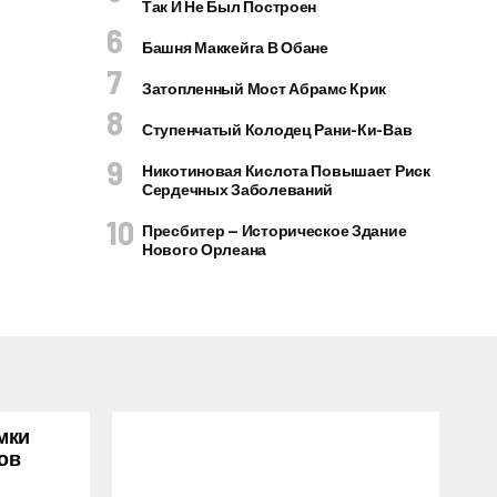
Так И Не Был Построен
Башня Маккейга В Обане
Затопленный Мост Абрамс Крик
Ступенчатый Колодец Рани-Ки-Вав
Никотиновая Кислота Повышает Риск
Сердечных Заболеваний
Пресбитер — Историческое Здание
Нового Орлеана
мки
ов