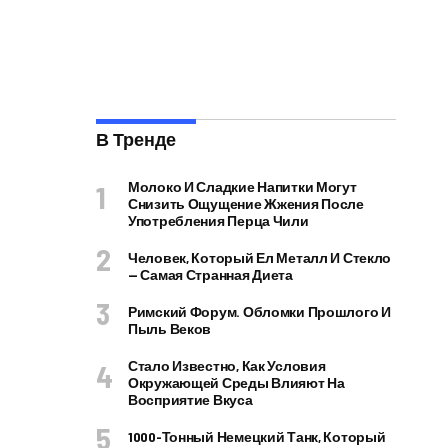
В Тренде
Молоко И Сладкие Напитки Могут
Снизить Ощущение Жжения После
Употребления Перца Чили
Человек, Который Ел Металл И Стекло
— Самая Странная Диета
Римский Форум. Обломки Прошлого И
Пыль Веков
Стало Известно, Как Условия
Окружающей Среды Влияют На
Восприятие Вкуса
1000-Тонный Немецкий Танк, Который