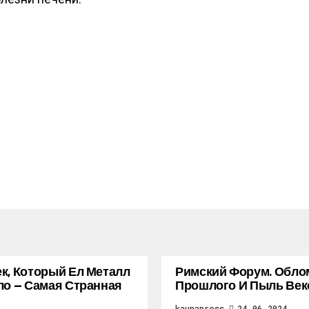
к, Который Ел Металл
Римский Форум. Обло
ло — Самая Странная
Прошлого И Пыль Век
kaupapress
24.06.2024