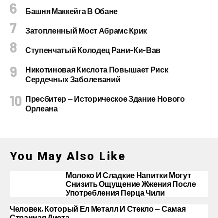
Башня Маккейга В Обане
Затопленный Мост Абрамс Крик
Ступенчатый Колодец Рани-Ки-Вав
Никотиновая Кислота Повышает Риск
Сердечных Заболеваний
Пресбитер — Историческое Здание Нового
Орлеана
You May Also Like
Молоко И Сладкие Напитки Могут
Снизить Ощущение Жжения После
Употребления Перца Чили
Человек, Который Ел Металл И Стекло — Самая
Странная Диета