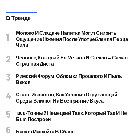
В Тренде
Молоко И Сладкие Напитки Могут Снизить
Ощущение Жжения После Употребления Перца
Чили
Человек, Который Ел Металл И Стекло — Самая
Странная Диета
Римский Форум. Обломки Прошлого И Пыль
Веков
Стало Известно, Как Условия Окружающей
Среды Влияют На Восприятие Вкуса
1000-Тонный Немецкий Танк, Который Так И Не
Был Построен
Башня Маккейга В Обане