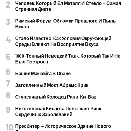
Человек, Который Ел Металл И Стекло — Самая
Странная Диета
Римский Форум. Обломки Прошлого И Пыль
Веков
Стало Известно, Как Условия Окружающей
Среды Влияют На Восприятие Вкуса
1000-Тонный Немецкий Танк, Который Так И Не
Был Построен
Башня Маккейга В Обане
Затопленный Мост Абрамс Крик
Ступенчатый Колодец Рани-Ки-Вав
Никотиновая Кислота Повышает Риск
Сердечных Заболеваний
Пресбитер — Историческое Здание Нового