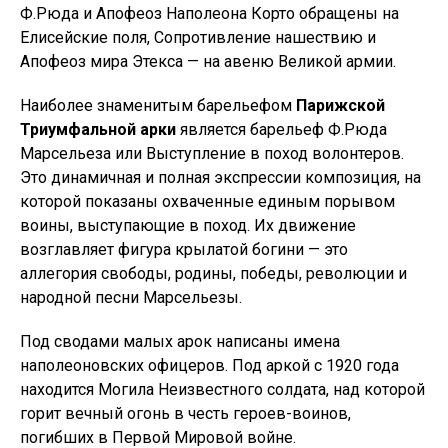
Ф.Рюда и Апофеоз Наполеона Корто обращены на
Елисейские поля, Сопротивление нашествию и
Апофеоз мира Этекса — на авеню Великой армии.
Наиболее знаменитым барельефом
Парижской
Триумфальной арки
является барельеф Ф.Рюда
Марсельеза или Выступление в поход волонтеров.
Это динамичная и полная экспрессии композиция, на
которой показаны охваченные единым порывом
воины, выступающие в поход. Их движение
возглавляет фигура крылатой богини — это
аллегория свободы, родины, победы, революции и
народной песни Марсельезы.
Под сводами малых арок написаны имена
наполеоновских офицеров. Под аркой с 1920 года
находится Могила Неизвестного солдата, над которой
горит вечный огонь в честь героев-воинов,
погибших в Первой Мировой войне.