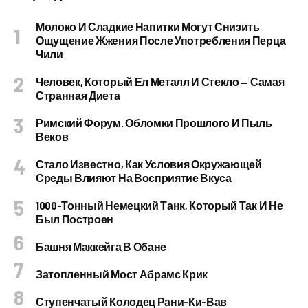
Молоко И Сладкие Напитки Могут Снизить
Ощущение Жжения После Употребления Перца
Чили
Человек, Который Ел Металл И Стекло — Самая
Странная Диета
Римский Форум. Обломки Прошлого И Пыль
Веков
Стало Известно, Как Условия Окружающей
Среды Влияют На Восприятие Вкуса
1000-Тонный Немецкий Танк, Который Так И Не
Был Построен
Башня Маккейга В Обане
Затопленный Мост Абрамс Крик
Ступенчатый Колодец Рани-Ки-Вав