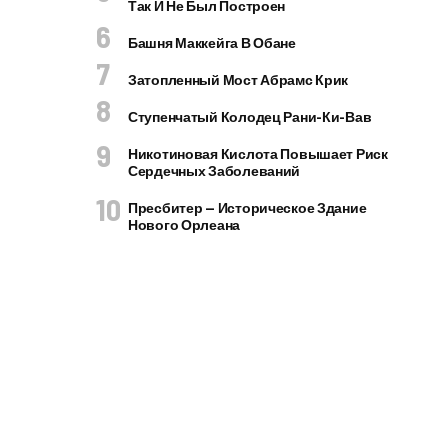
Так И Не Был Построен
Башня Маккейга В Обане
Затопленный Мост Абрамс Крик
Ступенчатый Колодец Рани-Ки-Вав
Никотиновая Кислота Повышает Риск
Сердечных Заболеваний
Пресбитер — Историческое Здание
Нового Орлеана