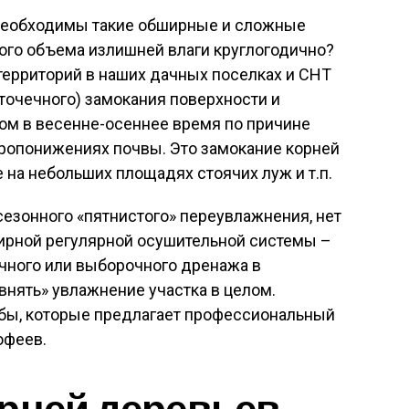
 необходимы такие обширные и сложные
ого объема излишней влаги круглогодично?
 территорий в наших дачных поселках и СНТ
(точечного) замокания поверхности и
ом в весенне-осеннее время по причине
кропонижениях почвы. Это замокание корней
 на небольших площадях стоячих луж и т.п.
сезонного «пятнистого» переувлажнения, нет
ирной регулярной осушительной системы –
чного или выборочного дренажа в
нять» увлажнение участка в целом.
обы, которые предлагает профессиональный
офеев.
рней деревьев