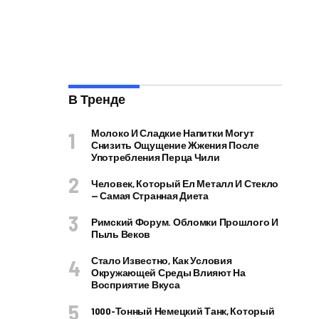
В Тренде
Молоко И Сладкие Напитки Могут
Снизить Ощущение Жжения После
Употребления Перца Чили
Человек, Который Ел Металл И Стекло
— Самая Странная Диета
Римский Форум. Обломки Прошлого И
Пыль Веков
Стало Известно, Как Условия
Окружающей Среды Влияют На
Восприятие Вкуса
1000-Тонный Немецкий Танк, Который