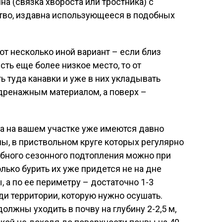
а (связка хвороста или тростника) с
тво, издавна использующееся в подобных
 несколько иной вариант – если близ
сть еще более низкое место, то от
 туда канавки и уже в них укладывать
дренажным материалом, а поверх –
да на вашем участке уже имеются давно
ы, в приствольном круге которых регулярно
обного сезонного подтопления можно при
ько бурить их уже придется не на дне
 а по ее периметру – достаточно 1-3
ди территории, которую нужно осушать.
лжны уходить в почву на глубину 2-2,5 м,