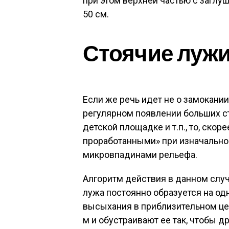
при этом верхней частью с заглу
50 см.
Стоячие луж
Если же речь идет не о замокании
регулярном появлении больших сто
детской площадке и т.п., то, скор
проработанными» при изначально
микровпадинами рельефа.
Алгоритм действия в данном слу
лужа постоянно образуется на одн
высыхания в приблизительном цен
м и обустраивают ее так, чтобы 