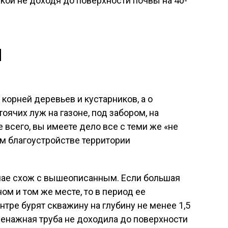
шкой не доходя до поверхности почвы на 40-
и
 корней деревьев и кустарников, а о
ячих луж на газоне, под забором, на
ее всего, вы имеете дело все с теми же «не
м благоустройстве территории
чае схож с вышеописанным. Если большая
ом и том же месте, то в период ее
тре бурят скважину на глубину не менее 1,5
дренажная труба не доходила до поверхности