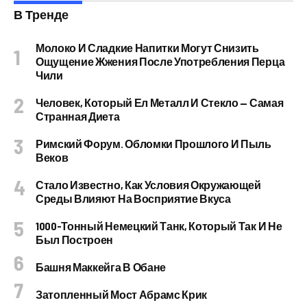
В Тренде
Молоко И Сладкие Напитки Могут Снизить
Ощущение Жжения После Употребления Перца
Чили
Человек, Который Ел Металл И Стекло — Самая
Странная Диета
Римский Форум. Обломки Прошлого И Пыль
Веков
Стало Известно, Как Условия Окружающей
Среды Влияют На Восприятие Вкуса
1000-Тонный Немецкий Танк, Который Так И Не
Был Построен
Башня Маккейга В Обане
Затопленный Мост Абрамс Крик