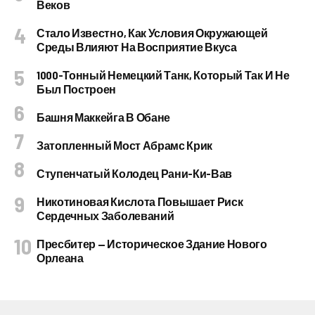
Веков
Стало Известно, Как Условия Окружающей
Среды Влияют На Восприятие Вкуса
1000-Тонный Немецкий Танк, Который Так И Не
Был Построен
Башня Маккейга В Обане
Затопленный Мост Абрамс Крик
Ступенчатый Колодец Рани-Ки-Вав
Никотиновая Кислота Повышает Риск
Сердечных Заболеваний
Пресбитер — Историческое Здание Нового
Орлеана