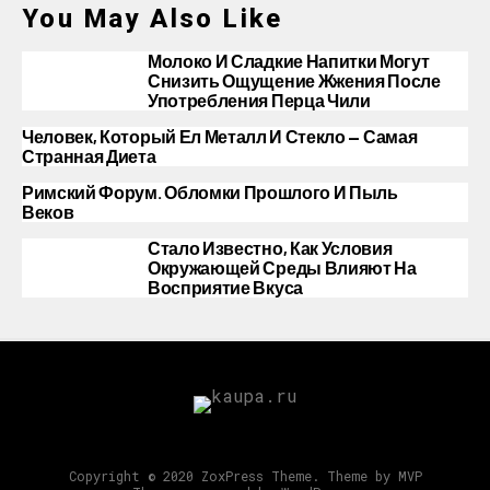
You May Also Like
Молоко И Сладкие Напитки Могут
Снизить Ощущение Жжения После
Употребления Перца Чили
Человек, Который Ел Металл И Стекло — Самая
Странная Диета
Римский Форум. Обломки Прошлого И Пыль
Веков
Стало Известно, Как Условия
Окружающей Среды Влияют На
Восприятие Вкуса
Copyright © 2020 ZoxPress Theme. Theme by MVP