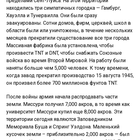
пределами Сент-Луиса. На этой территории
находились три симпатичных городка — Гамбург,
Хауэлла и Тунервилла. Они были сразу
эвакуированы. Сотни домов, фирм, церквей, школ в
области были или уничтожены, в течение нескольких
месяцев прекратили существование все три города.
Массивная фабрика была установлена, чтобы
произвести TNT и DNT, чтобы снабжать Союзные
войска во время Второй Мировой. На работу были
наняты больше чем 5,000 человек. К тому времени,
когда завод прекратил производство 15 августа 1945,
он произвел более 700 миллионов фунтов TNT.
После войны армия начала распродавать части
земли. Миссури получил 7,000 акров, в то время как
университет Миссури купил еще 8,000 акров. Эти
территории сегодня являются Заповедником
Мемориала Буша и Спринг Уэлдона. Маленький
кусочек земли – приблизительно 2,000 акров — был