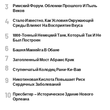
Римский Форум. Обломки Прошлого И Пыль
Веков
Стало Известно, Как Условия Окружающей
Среды Влияют На Восприятие Вкуса
1000-Тонный Немецкий Танк, Который Так И Не
Был Построен
Башня Маккейга В Обане
Затопленный Мост Абрамс Крик
Ступенчатый Колодец Рани-Ки-Вав
Никотиновая Кислота Повышает Риск
Сердечных Заболеваний
Пресбитер — Историческое Здание Нового
Орлеана