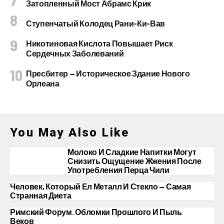
Затопленный Мост Абрамс Крик
Ступенчатый Колодец Рани-Ки-Вав
Никотиновая Кислота Повышает Риск
Сердечных Заболеваний
Пресбитер — Историческое Здание Нового
Орлеана
You May Also Like
Молоко И Сладкие Напитки Могут
Снизить Ощущение Жжения После
Употребления Перца Чили
Человек, Который Ел Металл И Стекло — Самая
Странная Диета
Римский Форум. Обломки Прошлого И Пыль
Веков