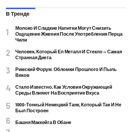
В Тренде
Молоко И Сладкие Напитки Могут Снизить
Ощущение Жжения После Употребления Перца
Чили
Человек, Который Ел Металл И Стекло — Самая
Странная Диета
Римский Форум. Обломки Прошлого И Пыль
Веков
Стало Известно, Как Условия Окружающей
Среды Влияют На Восприятие Вкуса
1000-Тонный Немецкий Танк, Который Так И Не
Был Построен
Башня Маккейга В Обане