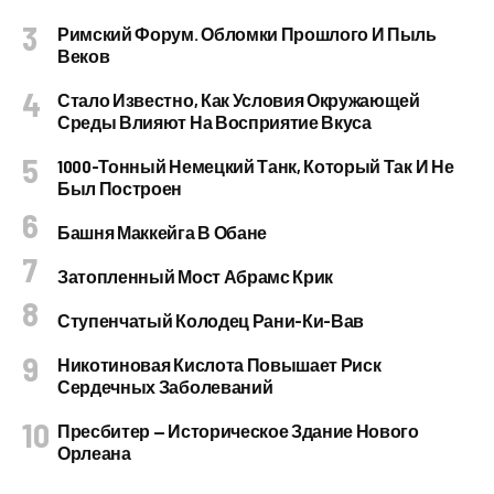
Римский Форум. Обломки Прошлого И Пыль
Веков
Стало Известно, Как Условия Окружающей
Среды Влияют На Восприятие Вкуса
1000-Тонный Немецкий Танк, Который Так И Не
Был Построен
Башня Маккейга В Обане
Затопленный Мост Абрамс Крик
Ступенчатый Колодец Рани-Ки-Вав
Никотиновая Кислота Повышает Риск
Сердечных Заболеваний
Пресбитер — Историческое Здание Нового
Орлеана