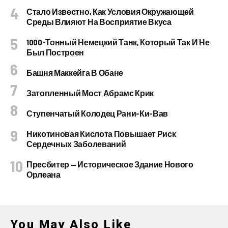
Стало Известно, Как Условия Окружающей
Среды Влияют На Восприятие Вкуса
1000-Тонный Немецкий Танк, Который Так И Не
Был Построен
Башня Маккейга В Обане
Затопленный Мост Абрамс Крик
Ступенчатый Колодец Рани-Ки-Вав
Никотиновая Кислота Повышает Риск
Сердечных Заболеваний
Пресбитер — Историческое Здание Нового
Орлеана
You May Also Like