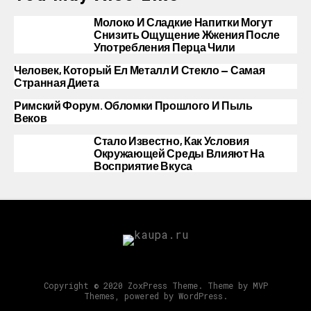
Молоко И Сладкие Напитки Могут
Снизить Ощущение Жжения После
Употребления Перца Чили
Человек, Который Ел Металл И Стекло — Самая
Странная Диета
Римский Форум. Обломки Прошлого И Пыль
Веков
Стало Известно, Как Условия
Окружающей Среды Влияют На
Восприятие Вкуса
Copyright © 2020 ZoxPress Theme. Theme by MVP
Themes, powered by WordPress.