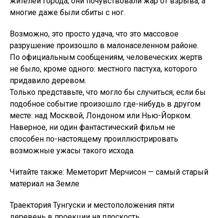
жителей города, они почувствовали жар от взрыва, а
многие даже были сбиты с ног.
Возможно, это просто удача, что это массовое
разрушение произошло в малонаселенном районе.
По официальным сообщениям, человеческих жертв
не было, кроме одного: местного пастуха, которого
придавило деревом.
Только представьте, что могло бы случиться, если бы
подобное событие произошло где-нибудь в другом
месте: над Москвой, Лондоном или Нью-Йорком.
Наверное, ни один фантастический фильм не
способен по-настоящему проиллюстрировать
возможные ужасы такого исхода.
Читайте также: Меметорит Мерчисон — самый старый
материал на Земле
Траектория Тунгуски и местоположения пяти
деревень в проекции на плоскость,