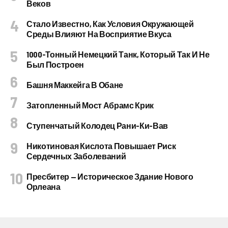
Веков
Стало Известно, Как Условия Окружающей
Среды Влияют На Восприятие Вкуса
1000-Тонный Немецкий Танк, Который Так И Не
Был Построен
Башня Маккейга В Обане
Затопленный Мост Абрамс Крик
Ступенчатый Колодец Рани-Ки-Вав
Никотиновая Кислота Повышает Риск
Сердечных Заболеваний
Пресбитер — Историческое Здание Нового
Орлеана