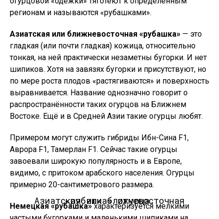
огурцовой «одёжки» тяготеют к определённым
регионам и называются «рубашками».
Азиатская или ближневосточная «рубашка»
— это
гладкая (или почти гладкая) кожица, относительно
тонкая, на ней практически незаметны бугорки. И нет
шипиков. Хотя на завязях бугорки и присутствуют, но
по мере роста плодов «растягиваются» и поверхность
выравнивается. Название однозначно говорит о
распространённости таких огурцов на Ближнем
Востоке. Ещё и в Средней Азии такие огурцы любят.
Примером могут служить гибриды Ибн-Сина F1,
Аврора F1, Тамерлан F1. Сейчас такие огурцы
завоевали широкую популярность и в Европе,
видимо, с притоком арабского населения. Огурцы
примерно 20-сантиметрового размера.
Азиатская или ближневосточная «рубашка» огурца.
Немецкая «рубашка»
характеризуется мелкими
частыми бугорками и маленькими шипиками на