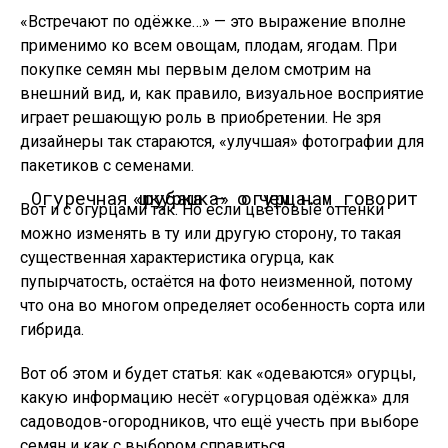
«Встречают по одёжке…» — это выражение вполне
применимо ко всем овощам, плодам, ягодам. При
покупке семян мы первым делом смотрим на
внешний вид, и, как правило, визуальное восприятие
играет решающую роль в приобретении. Не зря
дизайнеры так стараются, «улучшая» фотографии для
пакетиков с семенами.
Огуречная шкурка — о чем нам говорит «рубашка» огурца.
Вот и с огурцами так. Но если цветовые оттенки
можно изменять в ту или другую сторону, то такая
существенная характеристика огурца, как
пупырчатость, остаётся на фото неизменной, потому
что она во многом определяет особенность сорта или
гибрида.
Вот об этом и будет статья: как «одеваются» огурцы,
какую информацию несёт «огурцовая одёжка» для
садоводов-огородников, что ещё учесть при выборе
семян и как с выбором справиться.