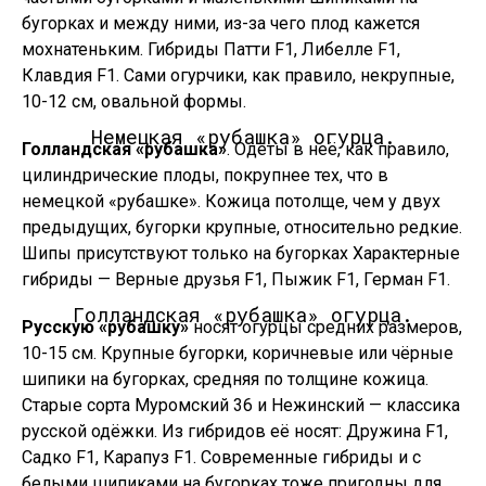
бугорках и между ними, из-за чего плод кажется
мохнатеньким. Гибриды Патти F1, Либелле F1,
Клавдия F1. Сами огурчики, как правило, некрупные,
10-12 см, овальной формы.
Немецкая «рубашка» огурца.
Голландская «рубашка»
. Одеты в неё, как правило,
цилиндрические плоды, покрупнее тех, что в
немецкой «рубашке». Кожица потолще, чем у двух
предыдущих, бугорки крупные, относительно редкие.
Шипы присутствуют только на бугорках Характерные
гибриды — Верные друзья F1, Пыжик F1, Герман F1.
Голландская «рубашка» огурца.
Русскую «рубашку»
носят огурцы средних размеров,
10-15 см. Крупные бугорки, коричневые или чёрные
шипики на бугорках, средняя по толщине кожица.
Старые сорта Муромский 36 и Нежинский — классика
русской одёжки. Из гибридов её носят: Дружина F1,
Садко F1, Карапуз F1. Современные гибриды и с
белыми шипиками на бугорках тоже пригодны для