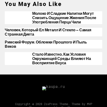
You May Also Like
Молоко И Сладкие Напитки Могут
Снизить Ощущение Жжения После
Употребления Перца Чили
Человек, Который Ел Металл И Стекло — Самая
Странная Диета
Римский Форум. Обломки Прошлого И Пыль
Веков
Стало Известно, Как Условия
Окружающей Среды Влияют На
Восприятие Вкуса
Copyright © 2020 ZoxPress Theme. Theme by MVP