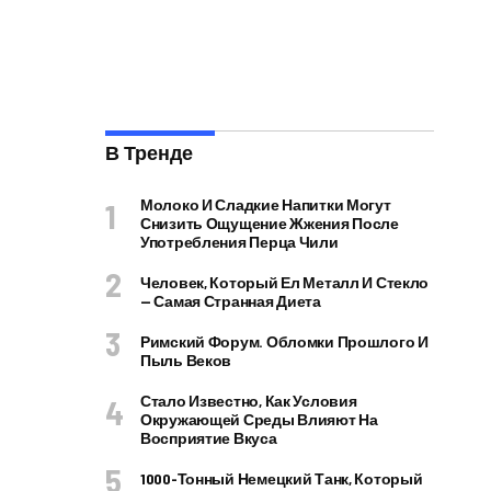
В Тренде
Молоко И Сладкие Напитки Могут
Снизить Ощущение Жжения После
Употребления Перца Чили
Человек, Который Ел Металл И Стекло
— Самая Странная Диета
Римский Форум. Обломки Прошлого И
Пыль Веков
Стало Известно, Как Условия
Окружающей Среды Влияют На
Восприятие Вкуса
1000-Тонный Немецкий Танк, Который