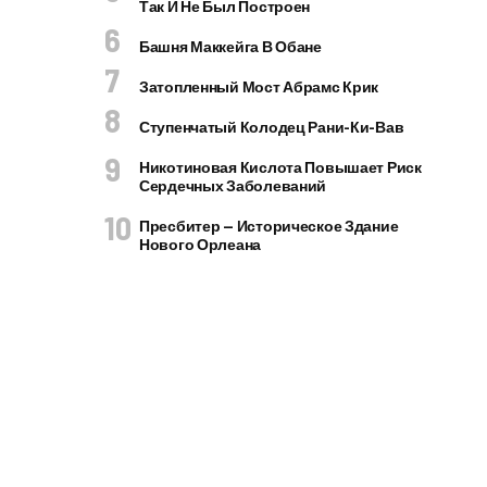
Так И Не Был Построен
Башня Маккейга В Обане
Затопленный Мост Абрамс Крик
Ступенчатый Колодец Рани-Ки-Вав
Никотиновая Кислота Повышает Риск
Сердечных Заболеваний
Пресбитер — Историческое Здание
Нового Орлеана