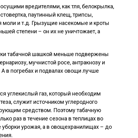
осущими вредителями, как тля, белокрылка,
стовертка, паутинный клещ, трипсы,
я моли и т.д. Грызущие насекомые и кроты
ьшей степени – он их не уничтожает, а
отки табачной шашкой меньше подвержены
ернариозу, мучнистой росе, антракнозу и
А в погребах и подвалах овощи лучше
ся углекислый газ, который необходим
теза, служит источником углеродного
ирующим средством. Поэтому табачную
ько раз в течение сезона в теплицах во
е уборки урожая, а в овощехранилищах – до
ения.