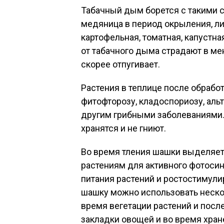
Табачный дым борется с такими с
медяница в период окрыления, ли
картофельная, томатная, капустна
от табачного дыма страдают в мен
скорее отпугивает.
Растения в теплице после обраб
фитофторозу, кладоспориозу, альт
другим грибными заболеваниями. 
хранятся и не гниют.
Во время тления шашки выделяет
растениям для активного фотосин
питания растений и ростостимул
шашку можно использовать нескол
время вегетации растений и посл
закладки овощей и во время хран