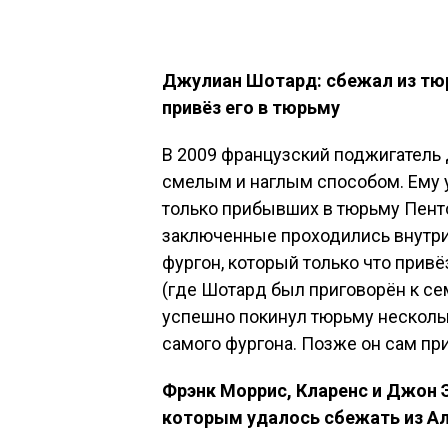
Джулиан Шотард: сбежал из тюр
привёз его в тюрьму
В 2009 французский поджигатель
смелым и наглым способом. Ему 
только прибывших в тюрьму Пент
заключенные проходились внутри
фургон, который только что прив
(где Шотард был приговорён к с
успешно покинул тюрьму нескольк
самого фургона. Позже он сам пр
Фрэнк Моррис, Кларенс и Джон 
которым удалось сбежать из А