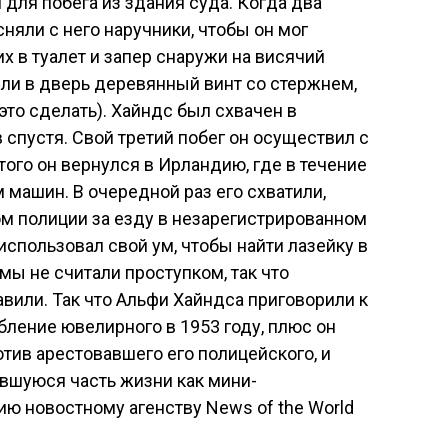
для побега из здания суда. Когда два
сняли с него наручники, чтобы он мог
их в туалет и запер снаружи на висячий
ли в дверь деревянный винт со стержнем,
 это сделать). Хайндс был схвачен в
 спустя. Свой третий побег он осуществил с
го он вернулся в Ирландию, где в течение
 машин. В очередной раз его схватили,
м полиции за езду в незарегистрированном
 использовал свой ум, чтобы найти лазейку в
ьмы не считали проступком, так что
вили. Так что Альфи Хайндса приговорили к
бление ювелирного в 1953 году, плюс он
отив арестовавшего его полицейского, и
вшуюся часть жизни как мини-
ию новостному агенству News of the World