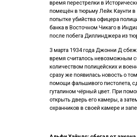
время перестрелки в Историческ
помещён в тюрьму Лейк Каунти в 
попытке убийства офицера полиц
банка в Восточном Чикаго в Инди
после побега Диллинджера из тю
3 марта 1934 года Джонни Д сбежа
время считалось невозможным сб
количеством полицейских и военн
сразу же появилась новость о то
помощи фальшивого пистолета, с
гуталином чёрный цвет. При помо
открыть дверь его камеры, а зате
охранников в своей камере и запе
Альфи Хайндс: сбегал от закона