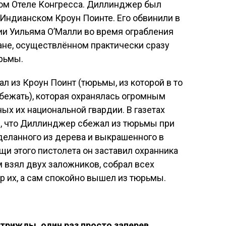
ом Отеле Конгресса. Диллинджер был
Индианском Кроун Поинте. Его обвинили в
ии Уильяма О’Малли во время ограбления
ане, осуществлённом практически сразу
рьмы.
л из Кроун Поинт (тюрьмы, из которой в то
ежать), которая охранялась огромным
ых их национальной гвардии. В газетах
м, что Диллинджер сбежал из тюрьмы при
деланного из дерева и выкрашенного в
щи этого пистолета он заставил охранника
м взял двух заложников, собрал всех
р их, а сам спокойно вышел из тюрьмы.
 трижды, один раз просто заперев