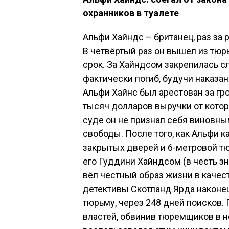
охранников в туалете
Альфи Хайндс – британец, раз за р
В четвёртый раз он вышел из тюр
срок. За Хайндсом закрепилась сл
фактически погиб, будучи наказан
Альфи Хайнс был арестован за гр
тысяч долларов выручки от котор
суде он не признал себя виновны
свободы. После того, как Альфи 
закрытых дверей и 6-метровой т
его Гуддини Хайндсом (в честь з
вёл честный образ жизни в качест
детективы Скотланд Ярда наконец
тюрьму, через 248 дней поисков.
властей, обвинив тюремщиков в н