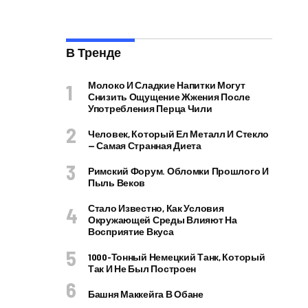
В Тренде
Молоко И Сладкие Напитки Могут
Снизить Ощущение Жжения После
Употребления Перца Чили
Человек, Который Ел Металл И Стекло
— Самая Странная Диета
Римский Форум. Обломки Прошлого И
Пыль Веков
Стало Известно, Как Условия
Окружающей Среды Влияют На
Восприятие Вкуса
1000-Тонный Немецкий Танк, Который
Так И Не Был Построен
Башня Маккейга В Обане