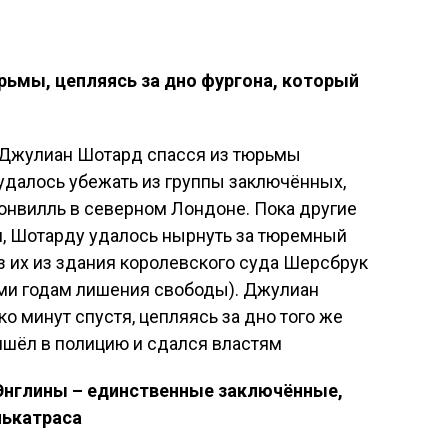
ьмы, цепляясь за дно фургона, который
 Джулиан Шотард спасся из тюрьмы
удалось убежать из группы заключённых,
онвилль в северном Лондоне. Пока другие
, Шотарду удалось нырнуть за тюремный
ёз их из здания королевского суда Шерсбрук
еми годам лишения свободы). Джулиан
о минут спустя, цепляясь за дно того же
ишёл в полицию и сдался властям
Энглины – единственные заключённые,
лькатраса