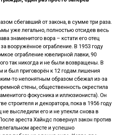
азом сбегавший от закона, в сумме три раза.
ьмы уже легально, полностью отсидев весь
ава знаменитого вора – кстати его отец
 за вооружённое ограбление. В 1953 году
омкое ограбление ювелирной лавки, 90
ого так никогда и не были возвращены. В
м и был приговорён к 12 годам лишения
каким-то непонятным образом сбежал из-за
юремной стены, общественность окрестила
наменитого фокусника и иллюзиониста). Он
ве строителя и декоратора, пока в 1956 году
 не выследили его и не упекли снова в
 После ареста Хайндс повернул закон против
елегальном аресте и успешно