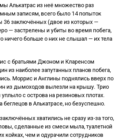
мы Алькатрас из неё множество раз
емным записям, всего было 14 попыток
ы 36 заключённых (двое из которых —
ро — застрелены и убиты во время побега,
о ничего больше о них не слышал — их тела
рис с братьями Джоном и Кларенсом
н из наиболее запутанных планов побега,
ись. Моррис и Англины поднялись вверх по
дин из дымоходов вылезли на крышу. Трио
 уплыло с острова на резиновых плотах.
беглецов в Алькатрасе, но безуспешно.
заключённых хватились не сразу из-за того,
ловы, сделанные из смеси мыла, туалетной
их койках, чем и одурачили сотрудников