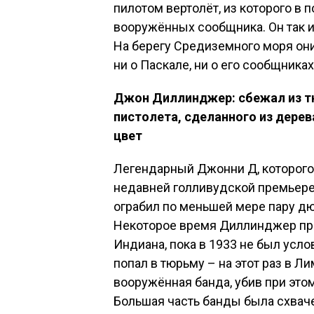
пилотом вертолёт, из которого в 
вооружённых сообщника. Он так и
На берегу Средиземного моря они 
ни о Паскале, ни о его сообщника
Джон Диллинджер: сбежал из 
пистолета, сделанного из дере
цвет
Легендарный Джонни Д, которого 
недавней голливудской премьере,
ограбил по меньшей мере пару д
Некоторое время Диллинджер про
Индиана, пока в 1933 не был усл
попал в тюрьму – на этот раз в Ли
вооружённая банда, убив при эт
Большая часть банды была схваче