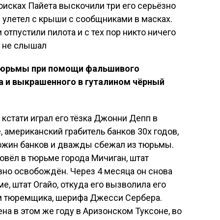
поисках Пайета выскочили три его серьёзно
 улетел с крыши с сообщниками в масках.
отпустили пилота и с тех пор никто ничего
х не слышал
тюрьмы при помощи фальшивого
ва и выкрашенного в гуталином чёрный
кстати играл его тёзка Джонни Депп в
 американский грабитель банков 30х годов,
южин банков и дважды сбежал из тюрьмы.
вёл в тюрьме города Мичиган, штат
овно освобождён. Через 4 месяца он снова
ме, штат Огайо, откуда его вызволила его
ом тюремщика, шерифа Джесси Сербера.
на в этом же году в Аризонском Туксоне, во