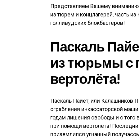
Представляем Вашему вниманию 
из тюрем и концлагерей, часть и
голливудских блокбастеров!
Паскаль Пайе
из тюрьмы с
вертолёта!
Паскаль Пайет, или Калашников Пэ
ограбления инкассаторской машин
годам лишения свободы и с того
при помощи вертолёта! Последний
приземлился угнанный получасом 