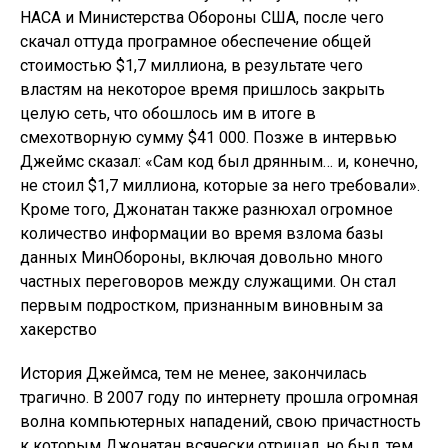
НАСА и Министерства Обороны США, после чего
скачал оттуда програмное обеспечение общей
стоимостью $1,7 миллиона, в результате чего
властям на некоторое время пришлось закрыть
целую сеть, что обошлось им в итоге в
смехотворную сумму $41 000. Позже в интервью
Джеймс сказал: «Сам код был дрянным… и, конечно,
не стоил $1,7 миллиона, которые за него требовали».
Кроме того, Джонатан также разнюхал огромное
количество информации во время взлома базы
данных МинОбороны, включая довольно много
частных переговоров между служащими. Он стал
первым подростком, признанным виновным за
хакерство
История Джеймса, тем не менее, закончилась
трагично. В 2007 году по интернету прошла огромная
волна компьютерных нападений, свою причастность
к которым Джонатан всячески отрицал, но был, тем