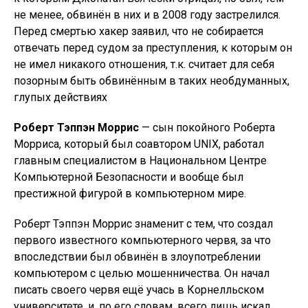
не менее, обвинён в них и в 2008 году застрелился.
Перед смертью хакер заявил, что не собирается
отвечать перед судом за преступления, к которым он
не имел никакого отношения, т.к. считает для себя
позорным быть обвинённым в таких необдуманных,
глупых действиях
Роберт Тэппэн Моррис
— сын покойного Роберта
Морриса, который был соавтором UNIX, работал
главным специалистом в Национальном Центре
Компьютерной Безопасности и вообще был
престижной фигурой в компьютерном мире.
Роберт Тэппэн Моррис знаменит с тем, что создал
первого известного компьютерного червя, за что
впоследствии был обвинён в злоупотреблении
компьютером с целью мошенничества. Он начал
писать своего червя ещё учась в Корнелльском
университете, и, по его словам, всего лишь искал