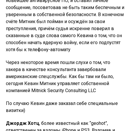
новейшее антивирусное ПО, и оставил личное
сообщение, посоветовав не быть таким беспечным и
уверенным в собственной безопасности. В конечном
счёте Митник был пойман и осуждён за свои
преступления, причём судья искренне поверил в
сказанные в суде слова самого Кевина о том, что он
способен начать ядерную войну, если его подпустят
хотя бы к телефону-автомату
Через некоторое время пошли слухи о том, что
хакера в качестве консультанта завербовали
американские спецслужбы. Как бы там ни было,
сегодня Кевин Митник управляет собственной
компанией Mitnick Security Consulting LLC
По случаю Кевин даже заказал себе специальные
визитки)
Джордж Хотц
, более известный как “geohot”,
ответственен за взломы iPhone и PS3. Взломав и