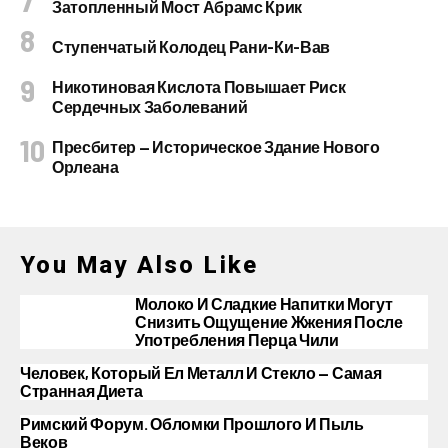
Затопленный Мост Абрамс Крик
Ступенчатый Колодец Рани-Ки-Вав
Никотиновая Кислота Повышает Риск
Сердечных Заболеваний
Пресбитер — Историческое Здание Нового
Орлеана
You May Also Like
Молоко И Сладкие Напитки Могут
Снизить Ощущение Жжения После
Употребления Перца Чили
Человек, Который Ел Металл И Стекло — Самая
Странная Диета
Римский Форум. Обломки Прошлого И Пыль
Веков