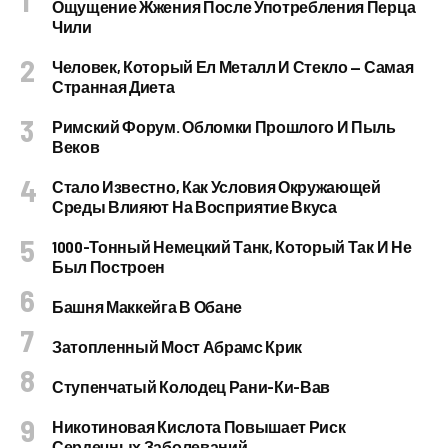
Ощущение Жжения После Употребления Перца
Чили
Человек, Который Ел Металл И Стекло — Самая
Странная Диета
Римский Форум. Обломки Прошлого И Пыль
Веков
Стало Известно, Как Условия Окружающей
Среды Влияют На Восприятие Вкуса
1000-Тонный Немецкий Танк, Который Так И Не
Был Построен
Башня Маккейга В Обане
Затопленный Мост Абрамс Крик
Ступенчатый Колодец Рани-Ки-Вав
Никотиновая Кислота Повышает Риск
Сердечных Заболеваний