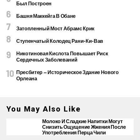
Был Построен
Башня Маккейга В Обане
Затопленный Мост Абрамс Крик
Ступенчатый Колодец Рани-Ки-Вав
Никотиновая Кислота Повышает Риск
Сердечных Заболеваний
Пресбитер — Историческое Здание Нового
Орлеана
You May Also Like
Молоко И Сладкие Напитки Могут
Снизить Ощущение Жжения После
Употребления Перца Чили