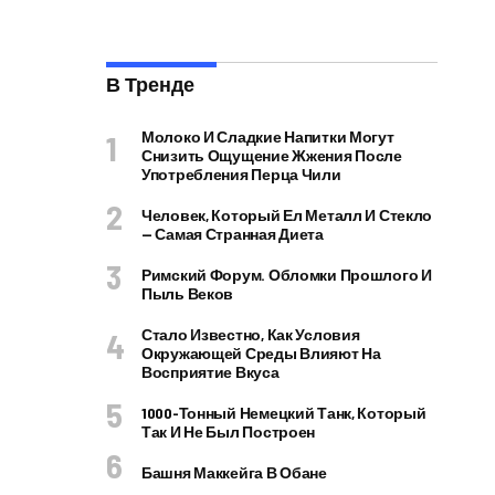
В Тренде
Молоко И Сладкие Напитки Могут
Снизить Ощущение Жжения После
Употребления Перца Чили
Человек, Который Ел Металл И Стекло
— Самая Странная Диета
Римский Форум. Обломки Прошлого И
Пыль Веков
Стало Известно, Как Условия
Окружающей Среды Влияют На
Восприятие Вкуса
1000-Тонный Немецкий Танк, Который
Так И Не Был Построен
Башня Маккейга В Обане