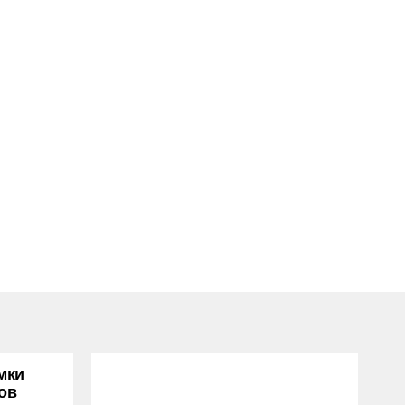
мки
ов