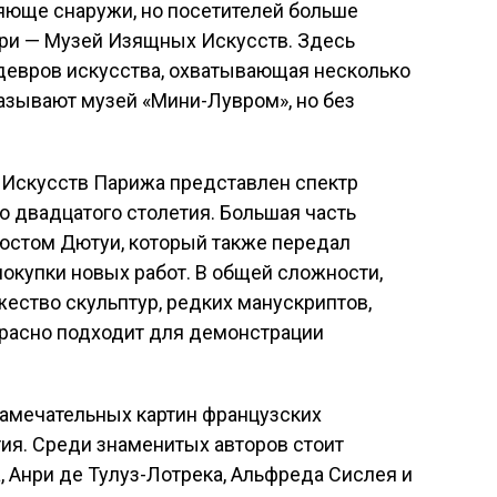
юще снаружи, но посетителей больше
утри — Музей Изящных Искусств. Здесь
девров искусства, охватывающая несколько
азывают музей «Мини-Лувром», но без
 Искусств Парижа представлен спектр
о двадцатого столетия. Большая часть
юстом Дютуи, который также передал
окупки новых работ. В общей сложности,
жество скульптур, редких манускриптов,
красно подходит для демонстрации
замечательных картин французских
ия. Среди знаменитых авторов стоит
, Анри де Тулуз-Лотрека, Альфреда Сислея и