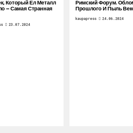
к, Который Ел Металл
Римский Форум. Обло
ло — Самая Странная
Прошлого И Пыль Век
kaupapress
24.06.2024
ss
23.07.2024