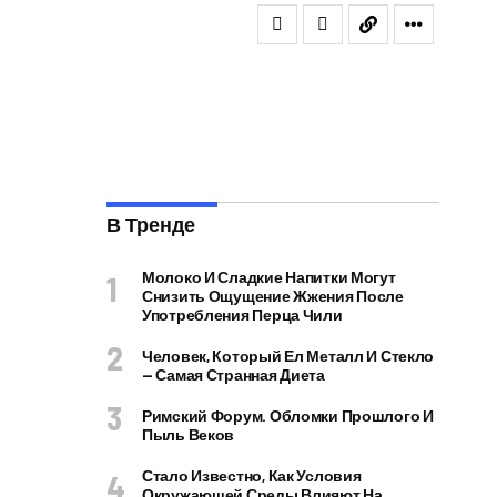
В Тренде
Молоко И Сладкие Напитки Могут
Снизить Ощущение Жжения После
Употребления Перца Чили
Человек, Который Ел Металл И Стекло
— Самая Странная Диета
Римский Форум. Обломки Прошлого И
Пыль Веков
Стало Известно, Как Условия
Окружающей Среды Влияют На