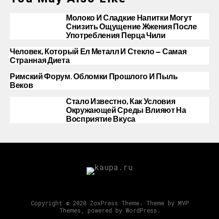
Молоко И Сладкие Напитки Могут
Снизить Ощущение Жжения После
Употребления Перца Чили
Человек, Который Ел Металл И Стекло — Самая
Странная Диета
Римский Форум. Обломки Прошлого И Пыль
Веков
Стало Известно, Как Условия
Окружающей Среды Влияют На
Восприятие Вкуса
Copyright © 2020 ZoxPress Theme. Theme by MVP
Themes, powered by WordPress.