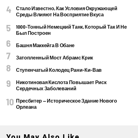
Стало Известно, Как Условия Окружающей
Среды Влияют На Восприятие Вкуса
1000-Тонный Немецкий Танк, Который Так И Не
Был Построен
Башня Маккейга В Обане
Затопленный Мост Абрамс Крик
Ступенчатый Колодец Рани-Ки-Вав
Никотиновая Кислота Повышает Риск
Сердечных Заболеваний
Пресбитер — Историческое Здание Нового
Орлеана
You May Also Like