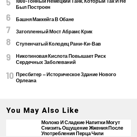
1000-Тонный Немецкий Танк, Который Так И Не
Был Построен
Башня Маккейга В Обане
Затопленный Мост Абрамс Крик
Ступенчатый Колодец Рани-Ки-Вав
Никотиновая Кислота Повышает Риск
Сердечных Заболеваний
Пресбитер — Историческое Здание Нового
Орлеана
You May Also Like
Молоко И Сладкие Напитки Могут
Снизить Ощущение Жжения После
Употребления Перца Чили