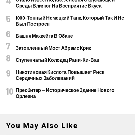
Среды Влияют На Восприятие Вкуса
1000-Тонный Немецкий Танк, Который Так И Не
Был Построен
Башня Маккейга В Обане
Затопленный Мост Абрамс Крик
Ступенчатый Колодец Рани-Ки-Вав
Никотиновая Кислота Повышает Риск
Сердечных Заболеваний
Пресбитер — Историческое Здание Нового
Орлеана
You May Also Like