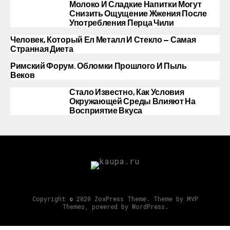
Молоко И Сладкие Напитки Могут
Снизить Ощущение Жжения После
Употребления Перца Чили
Человек, Который Ел Металл И Стекло — Самая
Странная Диета
Римский Форум. Обломки Прошлого И Пыль
Веков
Стало Известно, Как Условия
Окружающей Среды Влияют На
Восприятие Вкуса
Copyright © 2020 ZoxPress Theme. Theme by MVP
Themes, powered by WordPress.