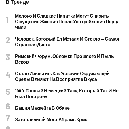
В Тренде
Молоко И Сладкие Напитки Могут Снизить
Ощущение Жжения После Употребления Перца
Чили
Человек, Который Ел Металл И Стекло — Самая
Странная Диета
Римский Форум. Обломки Прошлого И Пыль
Веков
Стало Известно, Как Условия Окружающей
Среды Влияют На Восприятие Вкуса
1000-Тонный Немецкий Танк, Который Так И Не
Был Построен
Башня Маккейга В Обане
Затопленный Мост Абрамс Крик