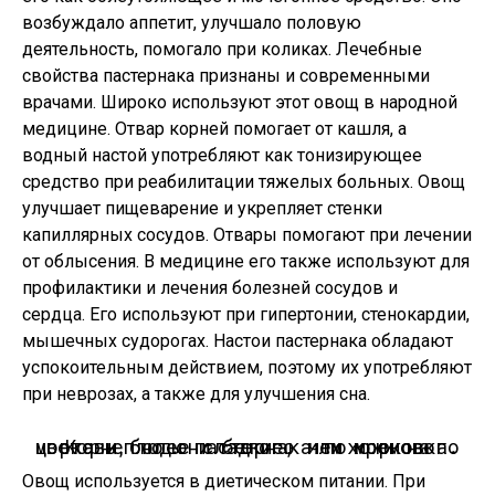
возбуждало аппетит, улучшало половую
деятельность, помогало при коликах. Лечебные
свойства пастернака признаны и современными
врачами. Широко используют этот овощ в народной
медицине. Отвар корней помогает от кашля, а
водный настой употребляют как тонизирующее
средство при реабилитации тяжелых больных. Овощ
улучшает пищеварение и укрепляет стенки
капиллярных сосудов. Отвары помогают при лечении
от облысения. В медицине его также используют для
профилактики и лечения болезней сосудов и
сердца. Его используют при гипертонии, стенокардии,
мышечных судорогах. Настои пастернака обладают
успокоительным действием, поэтому их употребляют
при неврозах, а также для улучшения сна.
Корнеплоды пастернака похожи на морковь, но они белого или кремового цвета и более сладкие, чем морковка.
Овощ используется в диетическом питании. При