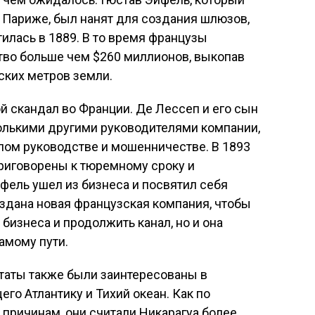
 Париже, был нанят для создания шлюзов,
илась в 1889. В то время французы
тво больше чем $260 миллионов, выкопав
ских метров земли.
 скандал во Франции. Де Лессеп и его сын
колькими другими руководителями компании,
лом руководстве и мошенничестве. В 1893
риговорены к тюремному сроку и
фель ушел из бизнеса и посвятил себя
здана новая французская компания, чтобы
бизнеса и продолжить канал, но и она
амому пути.
таты также были заинтересованы в
го Атлантику и Тихий океан. Как по
 причинам, они считали Никарагуа более