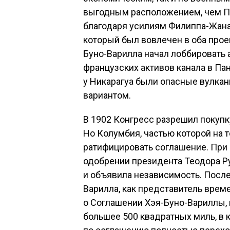
выгодным расположением, чем Па
благодаря усилиям Филиппа-Жана
который был вовлечен в оба проек
Буно-Варилла начал лоббировать 
французских активов канала в Пан
у Никарагуа были опасные вулка
вариантом.
В 1902 Конгресс разрешил покупк
Но Колумбия, частью которой на 
ратифицировать соглашение. При
одобрении президента Теодора Ру
и объявила независимость. После
Варилла, как представитель врем
о Соглашении Хэя-Буно-Вариллы, 
большее 500 квадратных миль, в 