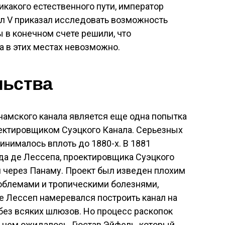
никакого естественного пути, император
л V приказал исследовать возможность
ы в конечном счете решили, что
а в этих местах невозможно.
льства
намского канала является еще одна попытка
оектировщиком Суэцкого Канала. Серьезных
инималось вплоть до 1880-х. В 1881
а де Лессепа, проектировщика Суэцкого
ал через Панаму. Проект был изведен плохим
облемами и тропическими болезнями,
е Лессеп намеревался построить канал на
 без всяких шлюзов. Но процесс раскопок
 чем ожидалось. Гюстав Эйфель, который