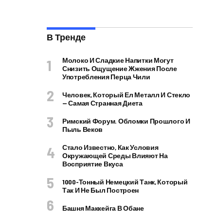
В Тренде
Молоко И Сладкие Напитки Могут
Снизить Ощущение Жжения После
Употребления Перца Чили
Человек, Который Ел Металл И Стекло
— Самая Странная Диета
Римский Форум. Обломки Прошлого И
Пыль Веков
Стало Известно, Как Условия
Окружающей Среды Влияют На
Восприятие Вкуса
1000-Тонный Немецкий Танк, Который
Так И Не Был Построен
Башня Маккейга В Обане