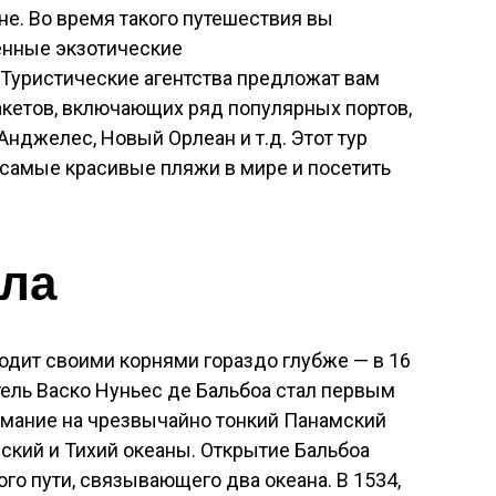
не. Во время такого путешествия вы
енные экзотические
Туристические агентства предложат вам
кетов, включающих ряд популярных портов,
Анджелес, Новый Орлеан и т.д. Этот тур
 самые красивые пляжи в мире и посетить
ала
ходит своими корнями гораздо глубже — в 16
тель Васко Нуньес де Бальбоа стал первым
имание на чрезвычайно тонкий Панамский
ский и Тихий океаны. Открытие Бальбоа
го пути, связывающего два океана. В 1534,