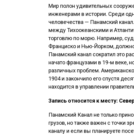
Мир полон удивительных сооруже
инженерами в истории. Среди одн
человечества — Панамский канал.
между Тихоокеанскими и Атлантич
торговлю по морю. Например, су
Франциско и Нью-Йорком, должно 
Панамский канал сократил это ра
начато французами в 19-м веке, но
различных проблем. Американское
1904 и закончило его спустя деся
находится в управлении правител
Запись относится к месту: Севе
Панамский Канал не только принос
грузов, но также важен с точки з
каналу и если вы планируете посет