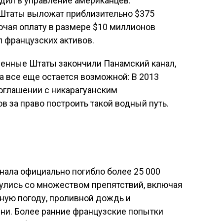
дил в управление американцев.
Штаты выложат приблизительно $375
ючая оплату в размере $10 миллионов
п французских активов.
иненные Штаты закончили Панамский канал,
а все еще остается возможной: В 2013
оглашении с никарагуанским
в за право построить такой водный путь.
нала официально погибло более 25 000
нулись со множеством препятствий, включая
ую погоду, проливной дождь и
ни. Более ранние французские попытки