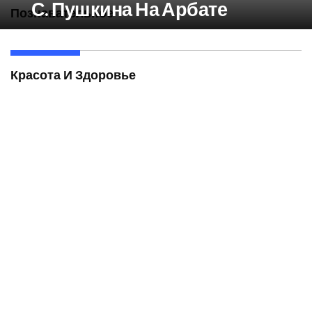
С. Пушкина На Арбате
Познавательное
Красота И Здоровье